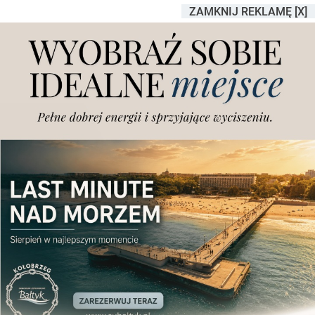
ZAMKNIJ REKLAMĘ [X]
Stoją w korkach przy tunelu
na Grunwaldzkiej i mają
dosyć. Będą zmiany
Dodano
poniedziałek, 27.11.2023 r., godz. 09.25