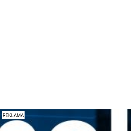
czas przejazdu tym odcinkiem znacznie się skrócił.
Problem pojawia się jednak w trakcie szczytu. Okazuje
się, że na wybranych relacjach pojawi się nawet dwa
razy więcej aut niż prognozowano. Tym samym trzeba
do tego ruchu dostosować sygnalizację świetlną.
Zmiana programu powinna poprawić sytuację.
Nie ma mowy o tym, by sygnalizację wyłączyć.
Autor:
KaT
Dodano: 27 listopada 2023 r. godz. 09:25
#sygnalizacja
#korki
#grunwaldzka
#tunel
#plewiska
REKLAMA