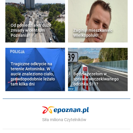
Od poniedziałku duże
zmiany w centrum
Zaginął mieszkaniec
Poznania!
Wielkopolski!
Tragiczne odkrycie na
terenie Antoninka. W
aucie znaleziono ciało,
Będzie przełom w
prawdopodobnie leżało
sprawie wyczekiwanego
tam kilka dni
odcinka S11?
Siła miliona Czytelników