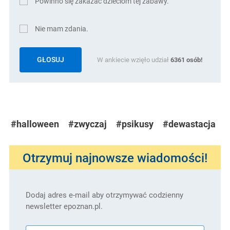
Powinno się zakazać dzieciom tej zabawy.
Nie mam zdania.
GŁOSUJ
W ankiecie wzięło udział
6361
osób!
#halloween
#zwyczaj
#psikusy
#dewastacja
Otrzymuj najnowsze wiadomości!
Dodaj adres e-mail aby otrzymywać codzienny
newsletter epoznan.pl.