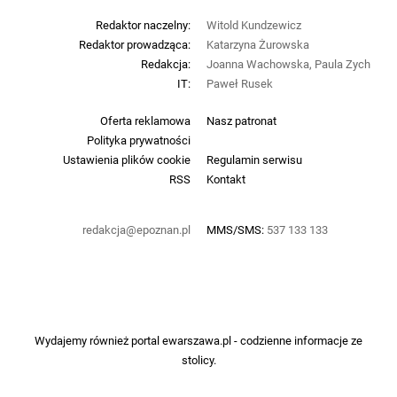
Redaktor naczelny:
Witold Kundzewicz
Redaktor prowadząca:
Katarzyna Żurowska
Redakcja:
Joanna Wachowska, Paula Zych
IT:
Paweł Rusek
Oferta reklamowa
Nasz patronat
Polityka prywatności
Ustawienia plików cookie
Regulamin serwisu
RSS
Kontakt
redakcja@epoznan.pl
MMS/SMS:
537 133 133
Wydajemy również portal
ewarszawa.pl
- codzienne informacje ze
stolicy.