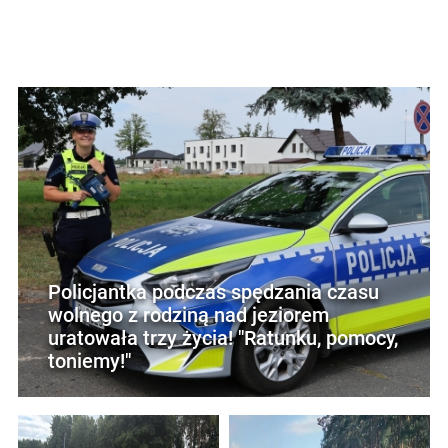
Policjantka podczas spędzania czasu
wolnego z rodziną nad jeziorem
uratowała trzy życia! "Ratunku, pomocy,
toniemy!"