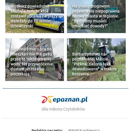
Wędkarz powiadomił
Na znaku drogowym
służby o tym, że ktoś
pojawiła się niepoprawna
zostawił ubrania na plaży.
nazwa miasta w regionie.
Należały do 12-letniej
"Będziemy musieli
dziewczynki
zmieniać dowody?"
Od ponad miesiąca 66
mieszkań nie ma gazu, a
Barbarzyństwo na
przez to także gorącej
poznańskiej Malcie.
wody. Na przywrócenie
"Piękna, zielona łąka
dostaw jeszcze
dewastowana" w trakcie
poczekają
koszenia
Siła miliona Czytelników
Redaktor naczelny:
Witold Kundzewicz