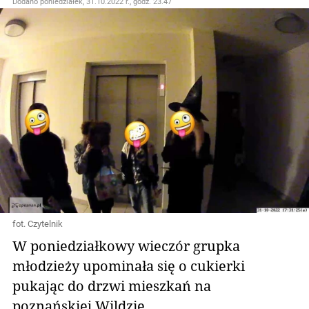
Dodano
poniedziałek, 31.10.2022 r., godz. 23.47
fot. Czytelnik
W poniedziałkowy wieczór grupka
młodzieży upominała się o cukierki
pukając do drzwi mieszkań na
poznańskiej Wildzie.