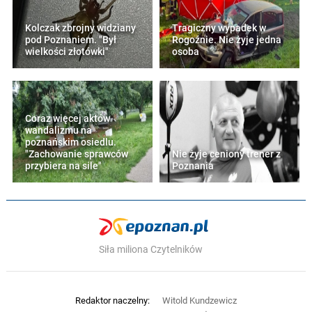
Kolczak zbrojny widziany
Tragiczny wypadek w
pod Poznaniem. "Był
Rogoźnie. Nie żyje jedna
wielkości złotówki"
osoba
Coraz więcej aktów
wandalizmu na
poznańskim osiedlu.
"Zachowanie sprawców
Nie żyje ceniony trener z
przybiera na sile"
Poznania
Siła miliona Czytelników
Redaktor naczelny:
Witold Kundzewicz