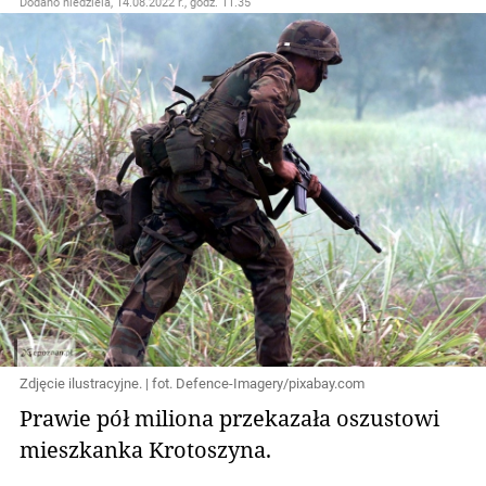
Dodano
niedziela, 14.08.2022 r., godz. 11.35
Zdjęcie ilustracyjne. | fot. Defence-Imagery/pixabay.com
Prawie pół miliona przekazała oszustowi
mieszkanka Krotoszyna.