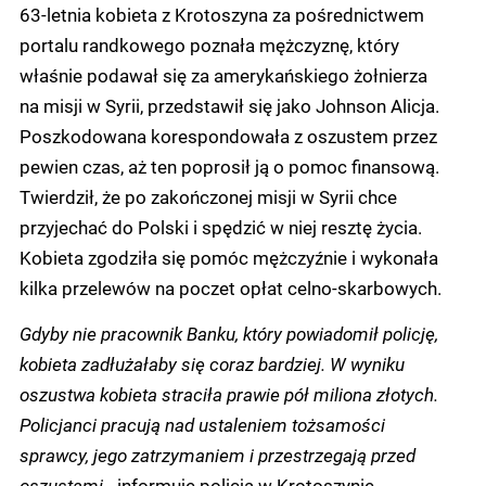
63-letnia kobieta z Krotoszyna za pośrednictwem
portalu randkowego poznała mężczyznę, który
właśnie podawał się za amerykańskiego żołnierza
na misji w Syrii, przedstawił się jako Johnson Alicja.
Poszkodowana korespondowała z oszustem przez
pewien czas, aż ten poprosił ją o pomoc finansową.
Twierdził, że po zakończonej misji w Syrii chce
przyjechać do Polski i spędzić w niej resztę życia.
Kobieta zgodziła się pomóc mężczyźnie i wykonała
kilka przelewów na poczet opłat celno-skarbowych.
Gdyby nie pracownik Banku, który powiadomił policję,
kobieta zadłużałaby się coraz bardziej. W wyniku
oszustwa kobieta straciła prawie pół miliona złotych.
Policjanci pracują nad ustaleniem tożsamości
sprawcy, jego zatrzymaniem i przestrzegają przed
oszustami -
informuje policja w Krotoszynie.