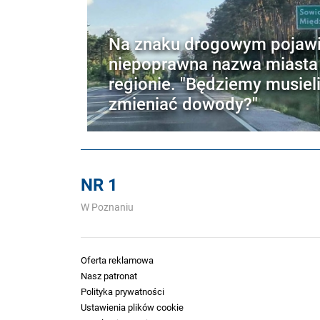
Na znaku drogowym pojawił
niepoprawna nazwa miasta
regionie. "Będziemy musiel
zmieniać dowody?"
NR 1
W Poznaniu
Oferta reklamowa
Nasz patronat
Polityka prywatności
Ustawienia plików cookie