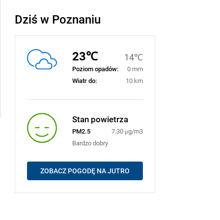
Dziś w Poznaniu
23℃
14℃
Poziom opadów:
0 mm
Wiatr do:
10 km
Stan powietrza
PM2.5
7.30 μg/m3
Bardzo dobry
ZOBACZ POGODĘ NA JUTRO