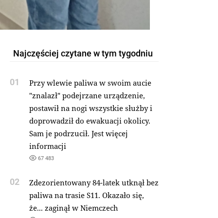
Najczęściej czytane w tym tygodniu
01
Przy wlewie paliwa w swoim aucie
"znalazł" podejrzane urządzenie,
postawił na nogi wszystkie służby i
doprowadził do ewakuacji okolicy.
Sam je podrzucił. Jest więcej
informacji
67 483
02
Zdezorientowany 84-latek utknął bez
paliwa na trasie S11. Okazało się,
że... zaginął w Niemczech