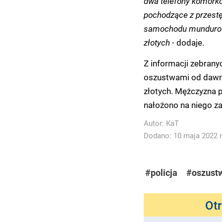
dwa telefony komórko
pochodzące z przestęp
samochodu mundurowi
złotych -
dodaje.
Z informacji zebrany
oszustwami od dawna
złotych. Mężczyzna p
nałożono na niego zak
Autor:
KaT
Dodano: 10 maja 2022 r
#policja
#oszust
Ot