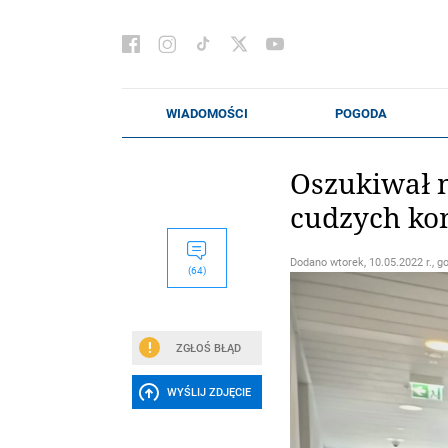
Oszukiwał n
cudzych ko
Dodano
wtorek, 10.05.2022 r., g
(64)
ZGŁOŚ BŁĄD
WYŚLIJ ZDJĘCIE