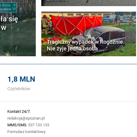
a się
 w
i
Tragiczny wypadek w Rogoźnie.
Nie żyje jedna osoba
1,8 MLN
Czytelników
Kontakt 24/7:
redakcja@epoznan.pl
MMS/SMS:
537 133 133
Formularz kontaktowy