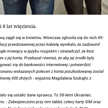
 8 lat więzienia.
awą zajęli się w kwietniu. Wówczas zgłosiła się do nich 49-
lacji przedstawionej przez kobietę wynikało, że zadzwonił
gle mówiący w języku rosyjskim i oświadczył, że ktoś
e z jej konta. Przekazał również, że aby jej środki były
gować się do bankowości internetowej i potwierdzić
konaniu wskazanych poleceń z konta poszkodowanej został
kwotę 600 złotych -
wyjaśnia Magdalena Szukajło z
ło się ustalić dane sprawcy. To 38-letni Ukrainiec.
no.
- Zabezpieczono przy nim tablet, cztery karty SIM oraz