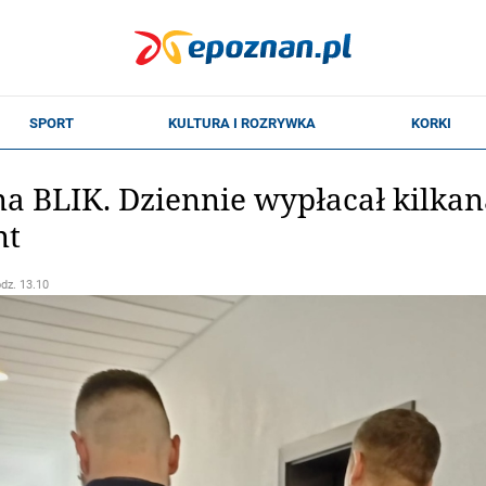
a BLIK. Dziennie wypłacał kilkana
nt
odz. 13.10