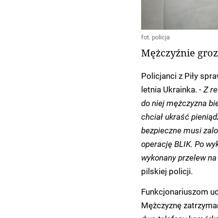
fot. policja
Mężczyźnie grozi
Policjanci z Piły spr
letnia Ukrainka. -
Z re
do niej mężczyzna bie
chciał ukraść pieniądz
bezpieczne musi zalo
operację BLIK. Po wy
wykonany przelew na 
pilskiej policji.
Funkcjonariuszom uda
Mężczyznę zatrzyma