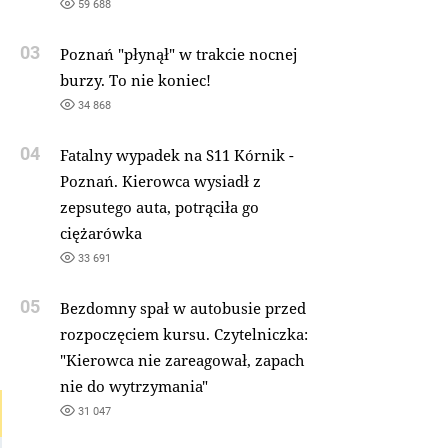
59 688
03
Poznań "płynął" w trakcie nocnej
burzy. To nie koniec!
34 868
04
Fatalny wypadek na S11 Kórnik -
Poznań. Kierowca wysiadł z
zepsutego auta, potrąciła go
ciężarówka
33 691
05
Bezdomny spał w autobusie przed
rozpoczęciem kursu. Czytelniczka:
"Kierowca nie zareagował, zapach
nie do wytrzymania"
31 047