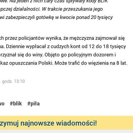
we. Na jeden z nich cały czas spływały kody BLIK
czej działalności. W trakcie przeszukania jego
 zabezpieczyli gotówkę w kwocie ponad 20 tysięcy
ch przez policjantów wynika, że mężczyzna zajmował się
. Dziennie wypłacał z cudzych kont od 12 do 18 tysięcy
rzyznał się do winy. Objęto go policyjnym dozorem i
az opuszczania Polski. Może trafić do więzienia na 8 lat.
. godz. 13:10
wo
#blik
#piła
rzymuj najnowsze wiadomości!