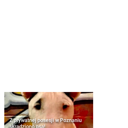
Z prywatnej posesji w Poznaniu
skradziono psa!