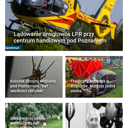
Lądowanie śmigłowca LPR przy
centrum handlowym pod Poznaniem
Kolczak zbrojny widziany
Tragiczny wypadek w
pod Poznaniem. "Był
Rogoźnie. Nie żyje jedna
wielkości złotówki"
osoba
Coraz więcej aktów
wandalizmu na