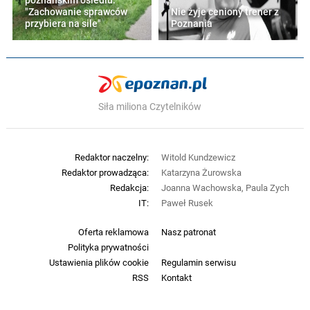
poznańskim osiedlu.
"Zachowanie sprawców
Nie żyje ceniony trener z
przybiera na sile"
Poznania
Siła miliona Czytelników
Redaktor naczelny:
Witold Kundzewicz
Redaktor prowadząca:
Katarzyna Żurowska
Redakcja:
Joanna Wachowska, Paula Zych
IT:
Paweł Rusek
Oferta reklamowa
Nasz patronat
Polityka prywatności
Ustawienia plików cookie
Regulamin serwisu
RSS
Kontakt