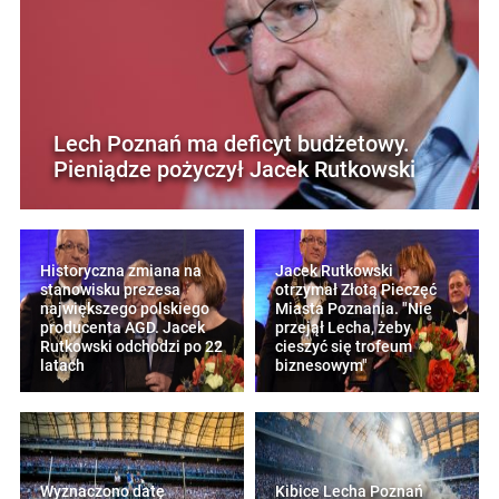
Lech Poznań ma deficyt budżetowy.
Pieniądze pożyczył Jacek Rutkowski
Historyczna zmiana na
Jacek Rutkowski
stanowisku prezesa
otrzymał Złotą Pieczęć
największego polskiego
Miasta Poznania. "Nie
producenta AGD. Jacek
przejął Lecha, żeby
Rutkowski odchodzi po 22
cieszyć się trofeum
latach
biznesowym"
Wyznaczono datę
Kibice Lecha Poznań