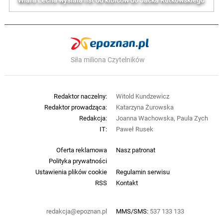
Wiara Lecha wysłała list od kibiców do Jacka Rutkowskiego
Siła miliona Czytelników
Redaktor naczelny:
Witold Kundzewicz
Redaktor prowadząca:
Katarzyna Żurowska
Redakcja:
Joanna Wachowska, Paula Zych
IT:
Paweł Rusek
Oferta reklamowa
Nasz patronat
Polityka prywatności
Ustawienia plików cookie
Regulamin serwisu
RSS
Kontakt
redakcja@epoznan.pl
MMS/SMS:
537 133 133