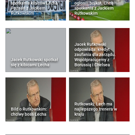
spotkania kibiców Lecha
ogłosili bojkot. Chcą
Poznań z Jackiem
spotkania z Jackiem
Rutkowskim
Rutkowskim
Jacek Rutkowski
odpowiada: kredyt
zaufania dla zarządu.
Jacek Rutkowski spotkał
Współpracujemy z
się z kibicami Lecha
Borussią i Chelsea
Rutkowski: Lech ma
Bild o Rutkowskim:
najlepszego trenera w
chciwy boss Lecha
kraju