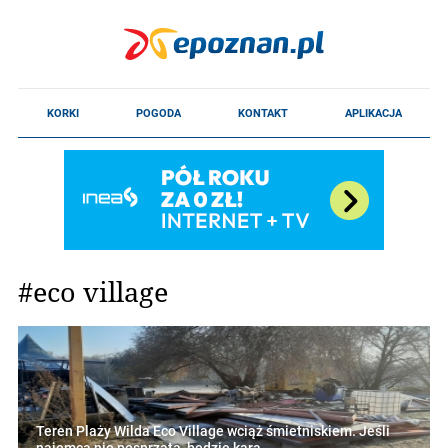
#eco village
Teren Plaży Wilda Eco Village wciąż śmietniskiem. Jeśli