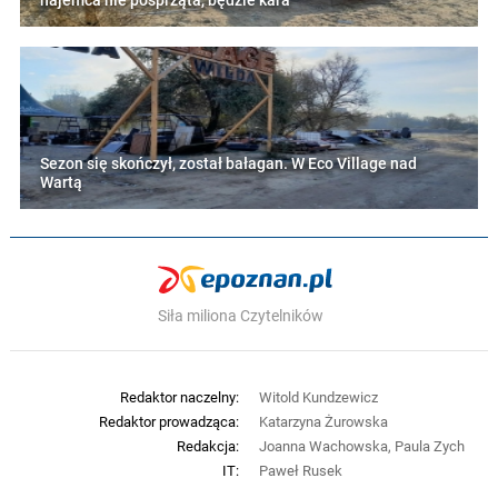
najemca nie posprząta, będzie kara
Sezon się skończył, został bałagan. W Eco Village nad
Wartą
Siła miliona Czytelników
Redaktor naczelny:
Witold Kundzewicz
Redaktor prowadząca:
Katarzyna Żurowska
Redakcja:
Joanna Wachowska, Paula Zych
IT:
Paweł Rusek