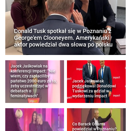
Donald Tusk spotkał się w Poznaniu z
George'em Clooneyem. Amerykański
aktor powiedział dwa słowa po polsku
Jacek Jaśkowiak na
konferencji Impact: "Nie
wiem, czy zapłaciliby
państwo 2000 euro za to,
Jacek Jaśkowiak
żeby uczestniczyć w
podziękował Donaldowi
debatach o
Tuskowi za udział w
feminatywach"
wydarzeniu Impact
Co Barack Obama
powiedział w Poznaniu?