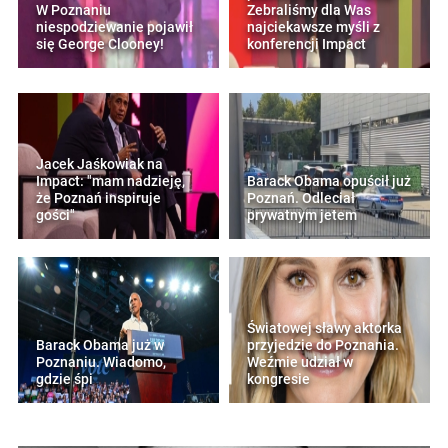
W Poznaniu
Zebraliśmy dla Was
niespodziewanie pojawił
najciekawsze myśli z
się George Clooney!
konferencji Impact
Jacek Jaśkowiak na
Impact: "mam nadzieję,
Barack Obama opuścił już
że Poznań inspiruje
Poznań. Odleciał
gości"
prywatnym jetem
Światowej sławy aktorka
Barack Obama już w
przyjedzie do Poznania.
Poznaniu. Wiadomo,
Weźmie udział w
gdzie śpi
kongresie