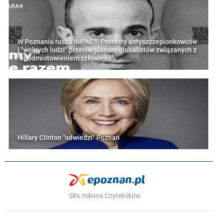
W Poznaniu rusza IMPACT. Protesty antyszczepionkowców
i "wolnych ludzi" przeciw planom globalistów związanych z
"upodmiotowieniem człowieka"
Hillary Clinton "odwiedzi" Poznań
Siła miliona Czytelników