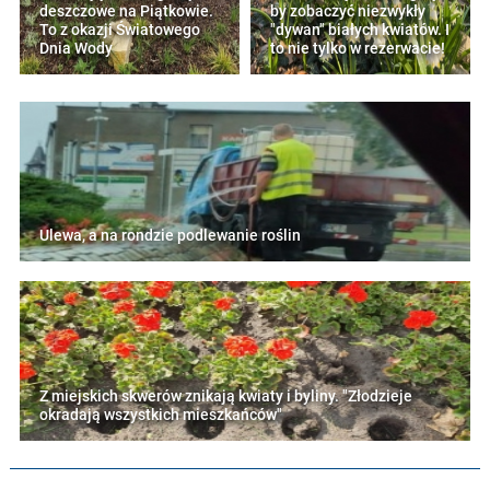
deszczowe na Piątkowie.
by zobaczyć niezwykły
To z okazji Światowego
"dywan" białych kwiatów. I
Dnia Wody
to nie tylko w rezerwacie!
Ulewa, a na rondzie podlewanie roślin
Z miejskich skwerów znikają kwiaty i byliny. "Złodzieje
okradają wszystkich mieszkańców"