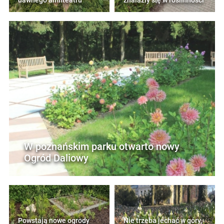
dawnego amfiteatru
znalazły się w roślinności
W poznańskim parku otwarto nowy
Ogród Daliowy
Powstają nowe ogrody
Nie trzeba jechać w góry,