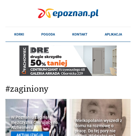
#zaginiony
W Poznaniu zaginął
Wielkopolanin wyszedł z
mężczyzna chorujący na
domu na rozmowę o
Alzheimera
pracę. Do tej pory nie
AKTUALIZACJA