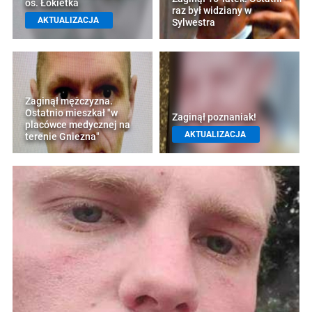
os. Łokietka
raz był widziany w
AKTUALIZACJA
Sylwestra
Zaginął mężczyzna.
Ostatnio mieszkał "w
Zaginął poznaniak!
placówce medycznej na
AKTUALIZACJA
terenie Gniezna"