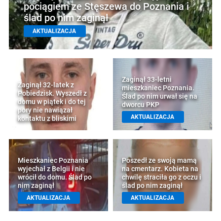
pociągiem ze Stęszewa do Poznania i
ślad po nim zaginął
AKTUALIZACJA
Zaginął 33-letni
Zaginął 32-latek z
mieszkaniec Poznania.
Pobiedzisk. Wyszedł z
Ślad po nim urwał się na
domu w piątek i do tej
dworcu PKP
pory nie nawiązał
AKTUALIZACJA
kontaktu z bliskimi
Mieszkaniec Poznania
Poszedł ze swoją mamą
wyjechał z Belgii i nie
na cmentarz. Kobieta na
wrócił do domu. Ślad po
chwilę straciła go z oczu i
nim zaginął
ślad po nim zaginął
AKTUALIZACJA
AKTUALIZACJA