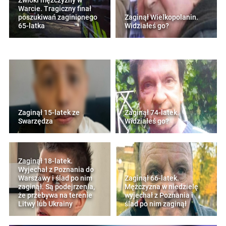
Zwłoki mężczyzny w
Warcie. Tragiczny finał
poszukiwań zaginionego
Zaginął Wielkopolanin.
65-latka
Widziałeś go?
Zaginął 15-latek ze
Zaginął 74-latek.
Swarzędza
Widziałeś go?
Zaginął 18-latek.
Wyjechał z Poznania do
Warszawy i ślad po nim
Zaginął 66-latek.
zaginął. Są podejrzenia,
Mężczyzna w niedzielę
że przebywa na terenie
wyjechał z Poznania i
Litwy lub Ukrainy
ślad po nim zaginął