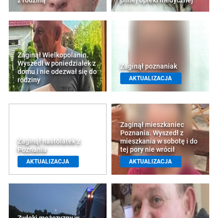
z rodziną
pilnej opieki medycznej
Zaginął Wielkopolanin.
Wyszedł w poniedziałek z
Zaginął poznaniak
domu i nie odezwał się do
AKTUALIZACJA
rodziny
Zaginął mieszkaniec
Poznania. Wyszedł z
Zaginął nastolatek z
mieszkania w sobotę i do
Poznania
tej pory nie wrócił
AKTUALIZACJA
AKTUALIZACJA