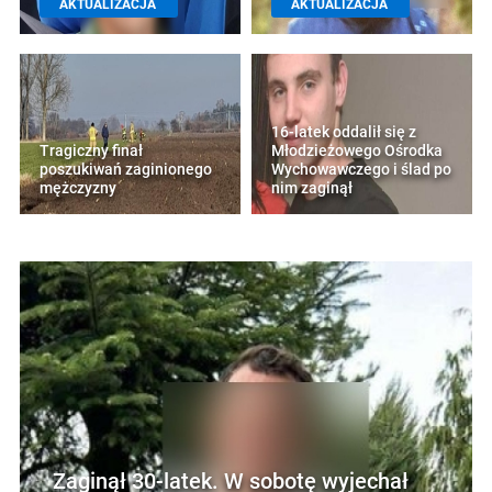
AKTUALIZACJA
AKTUALIZACJA
16-latek oddalił się z
Tragiczny finał
Młodzieżowego Ośrodka
poszukiwań zaginionego
Wychowawczego i ślad po
mężczyzny
nim zaginął
Zaginął 30-latek. W sobotę wyjechał