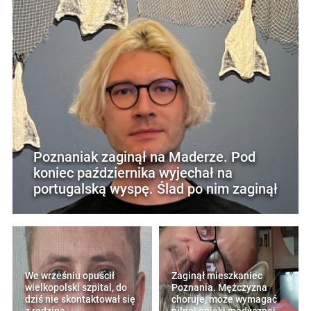
Poznaniak zaginął na Maderze. Pod
koniec października wyjechał na
portugalską wyspę. Ślad po nim zaginął
We wrześniu opuścił
Zaginął mieszkaniec
wielkopolski szpital, do
Poznania. Mężczyzna
dziś nie skontaktował się
choruje, może wymagać