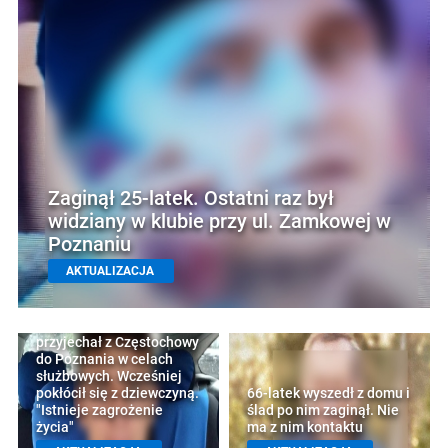
Zaginął 25-latek. Ostatni raz był
widziany w klubie przy ul. Zamkowej w
Poznaniu
AKTUALIZACJA
Zaginął 21-latek,
przyjechał z Częstochowy
do Poznania w celach
służbowych. Wcześniej
pokłócił się z dziewczyną.
66-latek wyszedł z domu i
"Istnieje zagrożenie
ślad po nim zaginął. Nie
życia"
ma z nim kontaktu