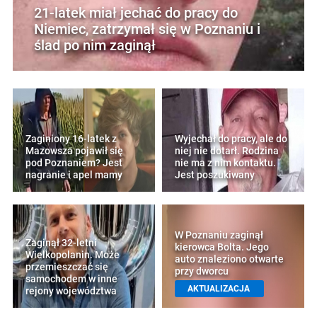
21-latek miał jechać do pracy do
Niemiec, zatrzymał się w Poznaniu i
ślad po nim zaginął
Zaginiony 16-latek z
Wyjechał do pracy, ale do
Mazowsza pojawił się
niej nie dotarł. Rodzina
pod Poznaniem? Jest
nie ma z nim kontaktu.
nagranie i apel mamy
Jest poszukiwany
W Poznaniu zaginął
Zaginął 32-letni
kierowca Bolta. Jego
Wielkopolanin. Może
auto znaleziono otwarte
przemieszczać się
przy dworcu
samochodem w inne
AKTUALIZACJA
rejony województwa