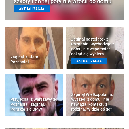
szkoły i do tej pory nie wrócił do domu
AKTUALIZACJA
Zaginął nastolatek z
Poznania. Wychodząc z
domu, nie wspomniał
dokąd się wybiera
Zaginął 33-letni
AKTUALIZACJA
Poznaniak
Zaginął Wielkopolanin.
Przyjechał z Warszawy do
Wyszedł z domu i nie
Poznania i zaginął.
nawiązał kontaktu z
Porusza się BMW
rodziną. Widziałeś go?