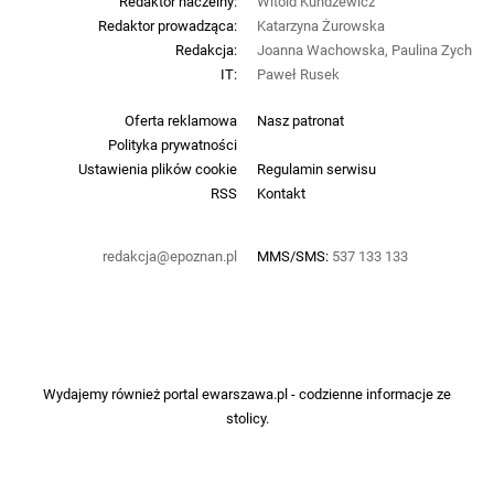
Redaktor naczelny:
Witold Kundzewicz
Redaktor prowadząca:
Katarzyna Żurowska
Redakcja:
Joanna Wachowska, Paulina Zych
IT:
Paweł Rusek
Oferta reklamowa
Nasz patronat
Polityka prywatności
Ustawienia plików cookie
Regulamin serwisu
RSS
Kontakt
redakcja@epoznan.pl
MMS/SMS:
537 133 133
Wydajemy również portal
ewarszawa.pl
- codzienne informacje ze
stolicy.