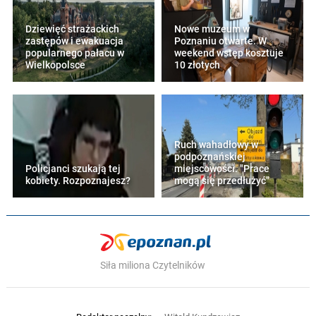
Dziewięć strażackich
Nowe muzeum w
zastępów i ewakuacja
Poznaniu otwarte. W
popularnego pałacu w
weekend wstęp kosztuje
Wielkopolsce
10 złotych
Ruch wahadłowy w
podpoznańskiej
Policjanci szukają tej
miejscowości. "Prace
kobiety. Rozpoznajesz?
mogą się przedłużyć"
Siła miliona Czytelników