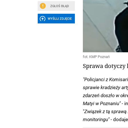
ZGŁOŚ BŁĄD
WYŚLIJ ZDJĘCIE
fot. KMP Poznań
Sprawa dotyczy 
"Policjanci z Komisar
sprawie kradzieży ar
zdarzeń doszło w okres
Matyi w Poznaniu"
- i
"
Związek z tą sprawą
monitoringu"
- dodaje