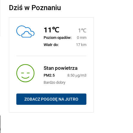
Dziś w Poznaniu
11℃
1℃
Poziom opadów:
0 mm
Wiatr do:
17 km
Stan powietrza
PM2.5
8.50 μg/m3
Bardzo dobry
ZOBACZ POGODĘ NA JUTRO