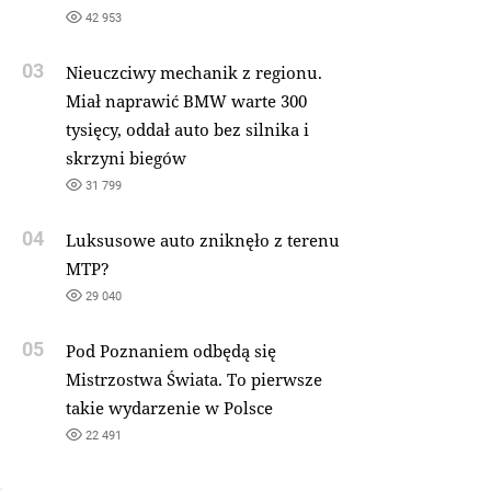
42 953
03
Nieuczciwy mechanik z regionu.
Miał naprawić BMW warte 300
tysięcy, oddał auto bez silnika i
skrzyni biegów
31 799
04
Luksusowe auto zniknęło z terenu
MTP?
29 040
05
Pod Poznaniem odbędą się
Mistrzostwa Świata. To pierwsze
takie wydarzenie w Polsce
22 491