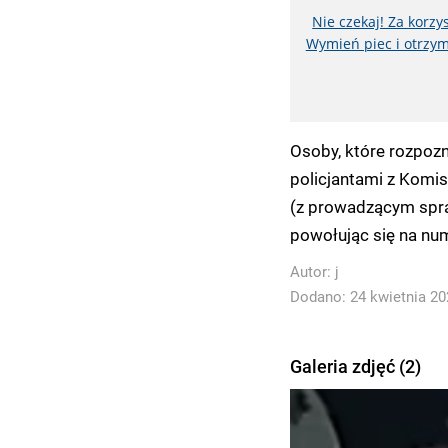
Nie czekaj! Za korz
Wymień piec i otrzym
Osoby, które rozpozn
policjantami z Komis
(z prowadzącym spr
powołując się na nu
Autor:
j
Dodano: 24 kwietnia 202
Galeria zdjęć (2)