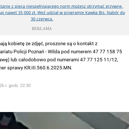
ystanie z pieca niespełniającego norm możesz otrzymać grzywnę.
aj nawet 35 000 zł. Weź udział w programie Kawka Bis. Nabór do
30 czerwca.
REKLAMA
ają kobietę ze zdjęć, proszone są o kontakt z
ariatu Policji Poznań - Wilda pod numerem 47 77 158 75
awę) lub całodobowo pod numerami 47 77 125 11/12,
mer sprawy KR.III.560.6.2025.MN.
6 r. godz. 22:30