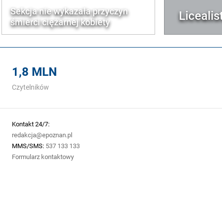
Sekcja nie wykazała przyczyn
Liceali
śmierci ciężarnej kobiety
1,8 MLN
Czytelników
Kontakt 24/7:
redakcja@epoznan.pl
MMS/SMS:
537 133 133
Formularz kontaktowy