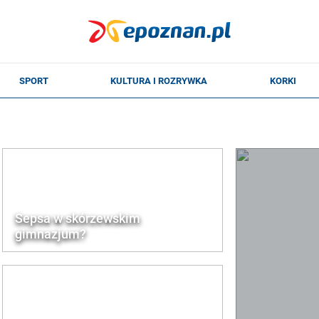
Sepsa w skórzewskim
gimnazjum?