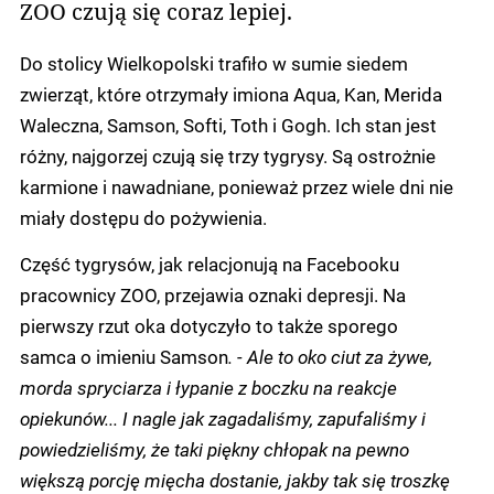
ZOO czują się coraz lepiej.
Do stolicy Wielkopolski trafiło w sumie siedem
zwierząt, które otrzymały imiona Aqua, Kan, Merida
Waleczna, Samson, Softi, Toth i Gogh. Ich stan jest
różny, najgorzej czują się trzy tygrysy. Są ostrożnie
karmione i nawadniane, ponieważ przez wiele dni nie
miały dostępu do pożywienia.
Część tygrysów, jak relacjonują na Facebooku
pracownicy ZOO, przejawia oznaki depresji. Na
pierwszy rzut oka dotyczyło to także sporego
samca o imieniu Samson
. - Ale to oko ciut za żywe,
morda spryciarza i łypanie z boczku na reakcje
opiekunów... I nagle jak zagadaliśmy, zapufaliśmy i
powiedzieliśmy, że taki piękny chłopak na pewno
większą porcję mięcha dostanie, jakby tak się troszkę