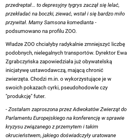
przedreptał... to depresyjny tygrys zaczął się lelać,
przekładać na boczki, ziewać, wstał i się bardzo miło
przywitał. Mamy Samsona komedianta
-
podsumowano na profilu ZOO.
Władze ZOO chciałyby radykalnie zmniejszyć liczbę
podobnych, nielegalnych transportów. Dyrektor Ewa
Zgrabczyńska zapowiedziała już obywatelską
inicjatywę ustawodawczą, mającą chronić
zwierzęta. Chodzi m.in. o wykorzystujące je w
swoich pokazach cyrki, pseudohodowle czy
"produkcję" futer.
-
Zostałam zaproszona przez Adwokatów Zwierząt do
Parlamentu Europejskiego na konferencję w sprawie
kryzysu związanego z przemytem i takim
okrucieństwem, jakiego doświadczyły uratowane