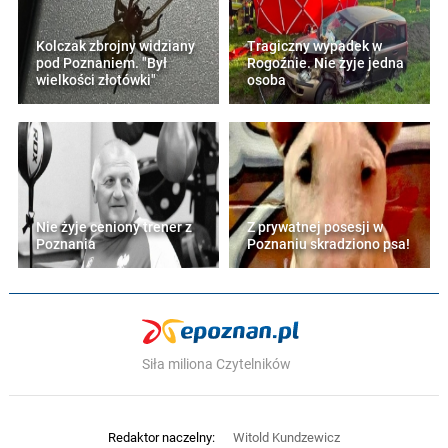
Kolczak zbrojny widziany
Tragiczny wypadek w
pod Poznaniem. "Był
Rogoźnie. Nie żyje jedna
wielkości złotówki"
osoba
Nie żyje ceniony trener z
Z prywatnej posesji w
Poznania
Poznaniu skradziono psa!
Siła miliona Czytelników
Redaktor naczelny:
Witold Kundzewicz