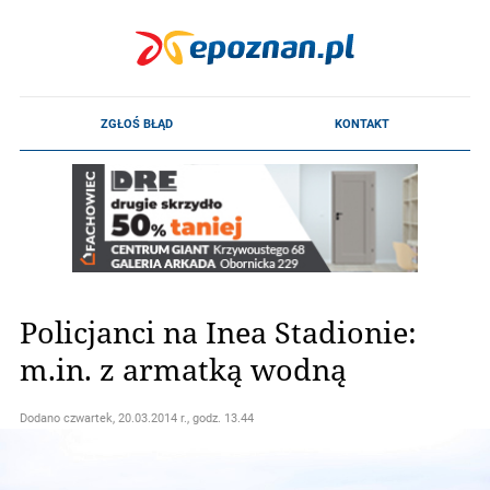
Policjanci na Inea Stadionie:
m.in. z armatką wodną
Dodano
czwartek, 20.03.2014 r., godz. 13.44