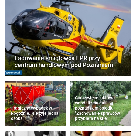
Lądowanie śmigłowca LPR przy
centrum handlowym pod Poznaniem
Coraz więcej aktów
wandalizmu na
Tragiczny wypadek w
poznańskim osiedlu.
Rogoźnie. Nie żyje jedna
"Zachowanie sprawców
osoba
przybiera na sile"