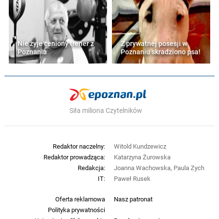
Nie żyje ceniony trener z
Z prywatnej posesji w
Poznania
Poznaniu skradziono psa!
Siła miliona Czytelników
Redaktor naczelny:
Witold Kundzewicz
Redaktor prowadząca:
Katarzyna Żurowska
Redakcja:
Joanna Wachowska, Paula Zych
IT:
Paweł Rusek
Oferta reklamowa
Nasz patronat
Polityka prywatności