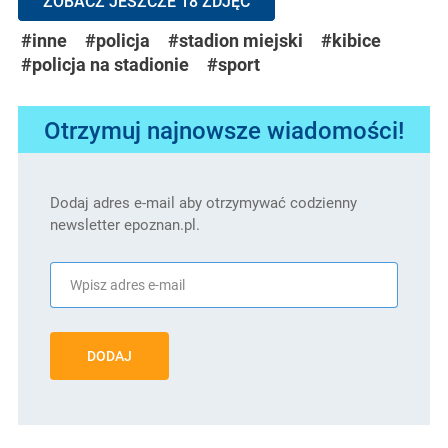
ZOBACZ JESZCZE 18 ZDJĘĆ
#inne
#policja
#stadion miejski
#kibice
#policja na stadionie
#sport
Otrzymuj najnowsze wiadomości!
Dodaj adres e-mail aby otrzymywać codzienny
newsletter epoznan.pl.
DODAJ