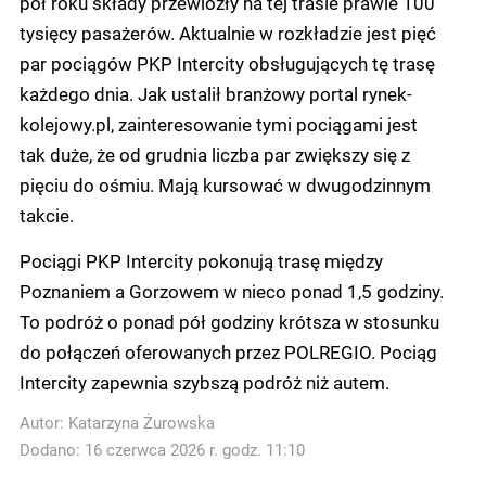
pół roku składy przewiozły na tej trasie prawie 100
tysięcy pasażerów. Aktualnie w rozkładzie jest pięć
par pociągów PKP Intercity obsługujących tę trasę
każdego dnia. Jak ustalił branżowy portal rynek-
kolejowy.pl, zainteresowanie tymi pociągami jest
tak duże, że od grudnia liczba par zwiększy się z
pięciu do ośmiu. Mają kursować w dwugodzinnym
takcie.
Pociągi PKP Intercity pokonują trasę między
Poznaniem a Gorzowem w nieco ponad 1,5 godziny.
To podróż o ponad pół godziny krótsza w stosunku
do połączeń oferowanych przez POLREGIO. Pociąg
Intercity zapewnia szybszą podróż niż autem.
Autor:
Katarzyna Żurowska
Dodano: 16 czerwca 2026 r. godz. 11:10