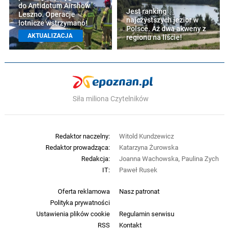
do Antidotum Airshow
Jest ranking
Leszno. Operacje
najczystszych jezior w
lotnicze wstrzymano!
Polsce. Aż dwa akweny z
AKTUALIZACJA
regionu na liście!
Siła miliona Czytelników
Redaktor naczelny:
Witold Kundzewicz
Redaktor prowadząca:
Katarzyna Żurowska
Redakcja:
Joanna Wachowska, Paulina Zych
IT:
Paweł Rusek
Oferta reklamowa
Nasz patronat
Polityka prywatności
Ustawienia plików cookie
Regulamin serwisu
RSS
Kontakt