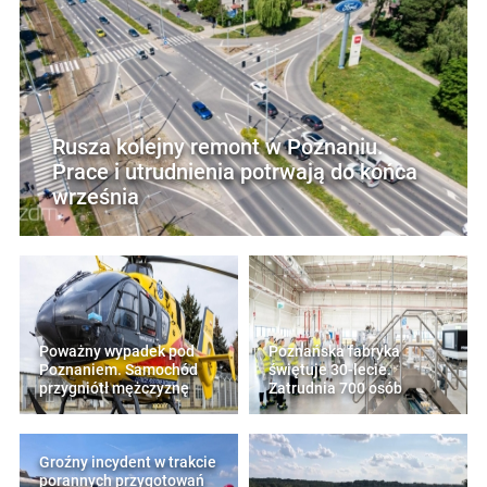
Rusza kolejny remont w Poznaniu.
Prace i utrudnienia potrwają do końca
września
Poważny wypadek pod
Poznańska fabryka
Poznaniem. Samochód
świętuje 30-lecie.
przygniótł mężczyznę
Zatrudnia 700 osób
Groźny incydent w trakcie
porannych przygotowań