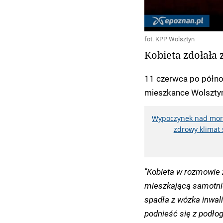
fot. KPP Wolsztyn
Kobieta zdołała
11 czerwca po półno
mieszkance Wolsztyn
Wypoczynek nad morz
zdrowy klimat 
"Kobieta w rozmowie 
mieszkającą samotnie,
spadła z wózka inwal
podnieść się z podło