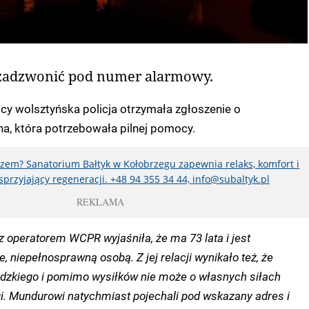
 zadzwonić pod numer alarmowy.
cy wolsztyńska policja otrzymała zgłoszenie o
a, która potrzebowała pilnej pomocy.
em? Sanatorium Bałtyk w Kołobrzegu zapewnia relaks, komfort i
sprzyjający regeneracji. +48 94 355 34 44, info@subaltyk.pl
REKLAMA
z operatorem WCPR wyjaśniła, że ma 73 lata i jest
 niepełnosprawną osobą. Z jej relacji wynikało też, że
idzkiego i pomimo wysiłków nie może o własnych siłach
gi. Mundurowi natychmiast pojechali pod wskazany adres i