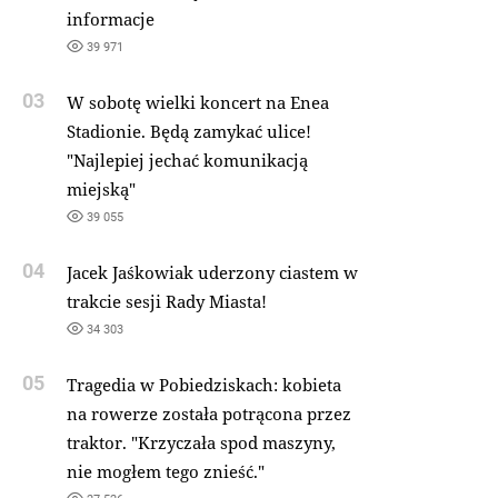
informacje
39 971
03
W sobotę wielki koncert na Enea
Stadionie. Będą zamykać ulice!
"Najlepiej jechać komunikacją
miejską"
39 055
04
Jacek Jaśkowiak uderzony ciastem w
trakcie sesji Rady Miasta!
34 303
05
Tragedia w Pobiedziskach: kobieta
na rowerze została potrącona przez
traktor. "Krzyczała spod maszyny,
nie mogłem tego znieść."