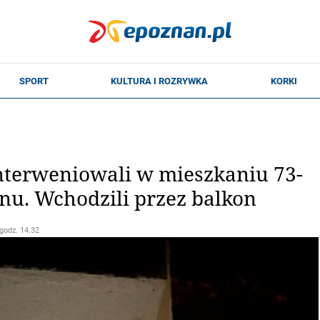
interweniowali w mieszkaniu 73-
ionu. Wchodzili przez balkon
 godz. 14.32