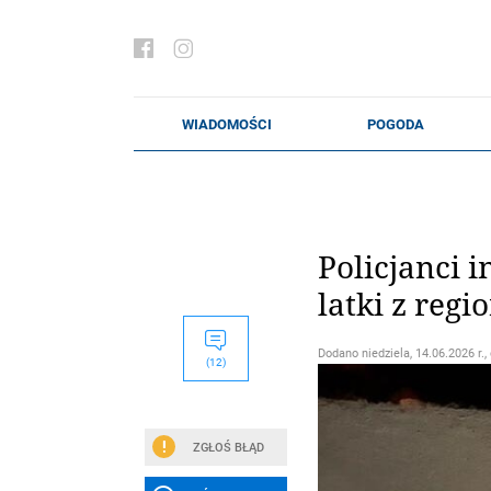
Policjanci 
latki z reg
Dodano
niedziela, 14.06.2026 r.,
(12)
ZGŁOŚ BŁĄD