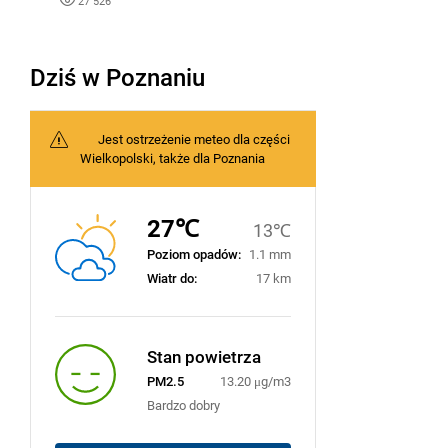
27 526
Dziś w Poznaniu
Jest ostrzeżenie meteo dla części
Wielkopolski, także dla Poznania
27℃
13℃
Poziom opadów:
1.1 mm
Wiatr do:
17 km
Stan powietrza
PM2.5
13.20 μg/m3
Bardzo dobry