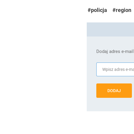
#policja
#region
Dodaj adres e-mail
DODAJ