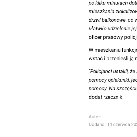
po kilku minutach dota
mieszkania zlokalizo
drzwi balkonowe, co 
ułatwiło udzielenie je
oficer prasowy policj
W mieszkaniu funkcjo
wstać i przenieśli ją
"Policjanci ustalili, 
pomocy opiekunki, je
pomocy. Na szczęści
dodał rzecznik.
Autor:
j
Dodano: 14 czerwca 202