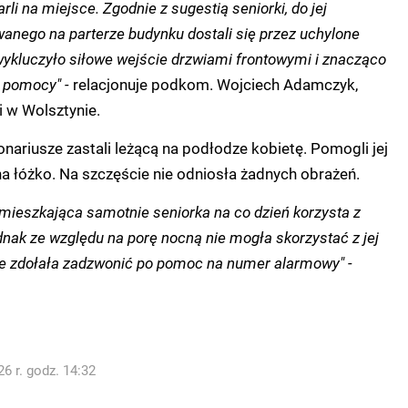
rli na miejsce. Zgodnie z sugestią seniorki, do jej
wanego na parterze budynku dostali się przez uchylone
wykluczyło siłowe wejście drzwiami frontowymi i znacząco
j pomocy" -
relacjonuje podkom. Wojciech Adamczyk,
i w Wolsztynie.
nariusze zastali leżącą na podłodze kobietę. Pomogli jej
 na łóżko. Na szczęście nie odniosła żadnych obrażeń.
że mieszkająca samotnie seniorka na co dzień korzysta z
dnak ze względu na porę nocną nie mogła skorzystać z jej
e zdołała zadzwonić po pomoc na numer alarmowy" -
6 r. godz. 14:32