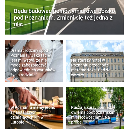
Będą budować pełnowymiarowe boisko
pod Poznaniem. Zmieni się też jedna z
ulic
Dramat rodziny spod
Poznania. "Jako tacie
jest mi wstyd, że nie
Najstarszy hotel w
mogę zabezpieczyć
Poznaniu przechodzi
odpowiednich warunków
metamorfozę. Będzie
życia rodzinie"
wyższy
W Poznaniu mamy jedno
Ruszają kursy pomiędzy
z najstarszych
dwiema podpoznańskimi
działających kin w
miejscowościami. Na
Europie
próbę