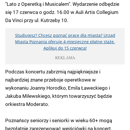
"Lato z Operetką i Musicalem". Wydarzenie odbędzie
się 17 czerwca o godz. 16.00 w Auli Artis Collegium
Da Vinci przy ul. Kutrzeby 10.
Studiujesz? Chcesz poznać pracę dla miasta? Urząd
Miasta Poznania oferuje 4-miesięczne płatne staże.
Aplikuj do 15 czerwca!
REKLAMA
Podczas koncertu zabrzmią najpiękniejsze i
najbardziej znane przeboje operetkowe w
wykonaniu Joanny Horodko, Emila Ławeckiego i
Jakuba Milewskiego, którym towarzyszyć będzie
orkiestra Moderato.
Poznańscy seniorzy i seniorki w wieku 60+ mogą
bezpłatnie zarezerwować wejściówki na koncert.