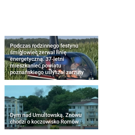
Podczas rodzinnego festynu
śmigłowiec zerwał linię
energetyczną. 37-letni
mieszkaniec powiatu
poznańskiego usłyszał zarzuty
Dym nad Umultowską. Znowu
chodzi o koczowisko Romów