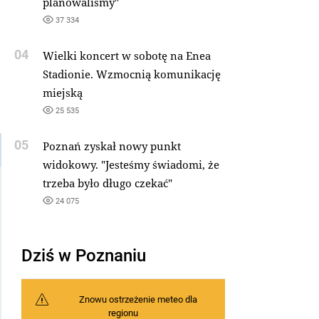
planowaliśmy"
37 334
04
Wielki koncert w sobotę na Enea
Stadionie. Wzmocnią komunikację
miejską
25 535
05
Poznań zyskał nowy punkt
widokowy. "Jesteśmy świadomi, że
trzeba było długo czekać"
24 075
Dziś w Poznaniu
Znowu ostrzeżenie meteo dla
regionu