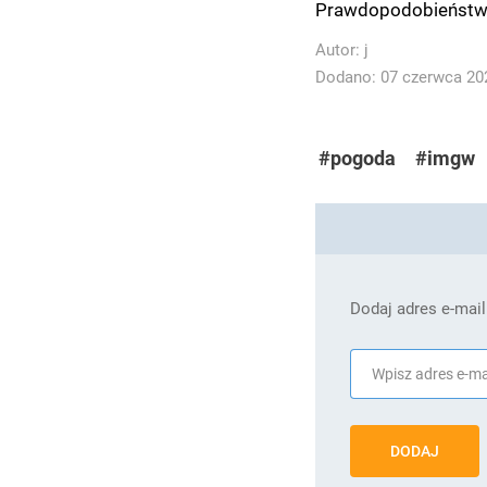
Prawdopodobieństwo 
Autor:
j
Dodano: 07 czerwca 202
#pogoda
#imgw
Dodaj adres e-mail
DODAJ