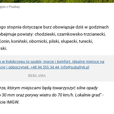
igipix z Pixabay
.
ego stopnia dotyczące burz obowiązuje dziś w godzinach
obejmuje powiaty: chodzieski, czarnkowsko-trzcianecki,
onin, koniński, obornicki, pilski, słupecki, turecki,
ski.
 w Kołobrzegu to spokój, morze i komfort. Idealne miejsce na
cję i odpoczynek. +48 94 355 34 44, info@subaltyk.pl
REKLAMA
ze, którym miejscami będą towarzyszyć silne opady
30 mm oraz porywy wiatru do 70 km/h. Lokalnie grad" -
cie IMGW.