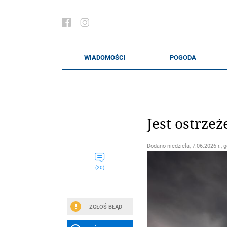
Jest ostrze
Dodano
niedziela, 7.06.2026 r., 
(20)
ZGŁOŚ BŁĄD