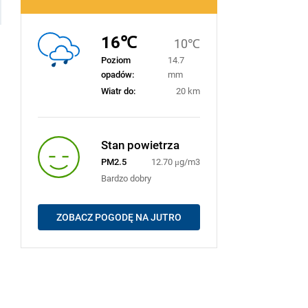
16℃
10℃
Poziom
14.7
opadów:
mm
Wiatr do:
20 km
Stan powietrza
PM2.5
12.70 μg/m3
Bardzo dobry
ZOBACZ POGODĘ NA JUTRO