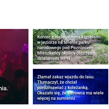
Koniec z nielegalnymi kąpielami
w jeziorze na terenie parku
narodowego pod Poznaniem.
Mieszkańcy okolicy oburzeni
działaniem WPN
Złamał zakaz wjazdu do lasu.
Tłumaczył, że chciał
nia.
porozmawiać z koleżanką.
Okazało się, że kierowca ma wiele
więcej na sumieniu