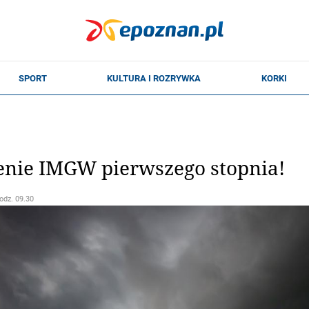
żenie IMGW pierwszego stopnia!
godz. 09.30