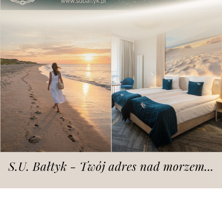
Dodano
sobota, 6.06.2026 r., godz. 21.00
zdjęcie ilustracyjne, archiwum | fot. Łukasz Kędziora
Powstał na wieży katedry poznańskiej.
O inwestycji mówiło się od lat. Już w 2014 roku
pisaliśmy na epoznan.pl, że miasto pochwaliło się
możliwością stworzenia nowego tarasu
widokowego na wieży katedry poznańskiej