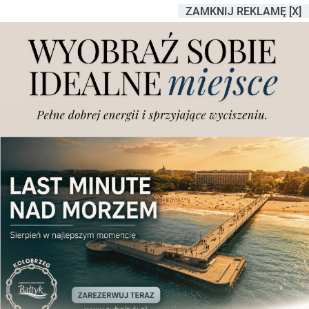
ZAMKNIJ REKLAMĘ [X]
Poznań zyskał nowy punkt
widokowy. "Jesteśmy
świadomi, że trzeba było
długo czekać"