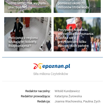
coraz bliżej. Tak wygląda
pomieści około 70
plac budowy
milionów litrów wody
Prezydent Nawrocki
przyjeżdża do Poznania.
Policjanci z regionu
Spotka się z
szukają tej kobiety.
prezydentami kilku
Rozpoznajesz?
europejskich państw
Siła miliona Czytelników
Redaktor naczelny:
Witold Kundzewicz
Redaktor prowadząca:
Katarzyna Żurowska
Redakcja:
Joanna Wachowska, Paulina Zych