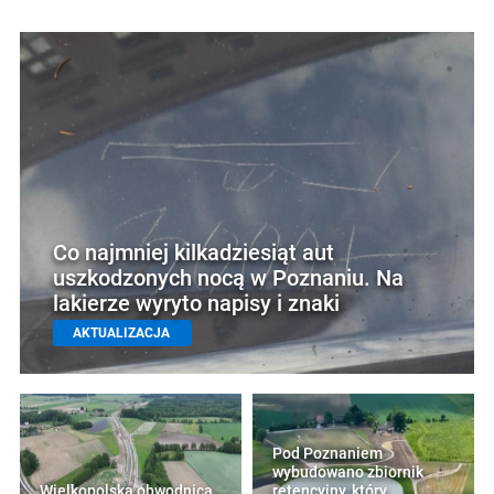
Co najmniej kilkadziesiąt aut
uszkodzonych nocą w Poznaniu. Na
lakierze wyryto napisy i znaki
AKTUALIZACJA
Pod Poznaniem
wybudowano zbiornik
Wielkopolska obwodnica
retencyjny, który