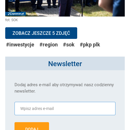
fot. SOK
ZOBACZ JESZCZE 5 ZDJĘĆ
#inwestycje
#region
#sok
#pkp plk
Newsletter
Dodaj adres e-mail aby otrzymywać nasz codzienny
newsletter.
DODAJ