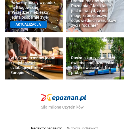
Dramat rodziny spod
Poważny nocny wypadek
Poznania. "Jako tacie
na Głogowskiej.
jest mi wstyd, że nie
"Wszędzie niebiesko",
mogę zabezpieczyć
jedna osoba nie żyje
odpowiednich warunków
AKTUALIZACJA
życia rodzinie"
W Poznaniu mamy jedno
Ruszają kursy pomiędzy
z najstarszych
dwiema podpoznańskimi
działających kin w
miejscowościami. Na
Europie
próbę
Siła miliona Czytelników
Redaktor naczelny:
Witold Kundzewicz