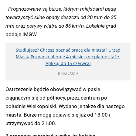
- Prognozowane są burze, którym miejscami będą
towarzyszyć silne opady deszczu od 20 mm do 35
mm oraz porywy wiatru do 85 km/h. Lokalnie grad -
podaje IMGW.
Studiujesz? Chcesz poznać pracę dla miasta? Urząd
Miasta Poznania oferuje 4-miesięczne płatne staże.
Aplikuj do 15 czerwca!
REKLAMA
Ostrzeżenie będzie obowiązywać w pasie
ciągnącym się od północy, przez centrum po
południe Wielkopolski. Wydano je także dla naszego
miasta. Burze mogą pojawić się już od 13.00 i
utrzymywać do 21.00.
Z prognozy zagrożeń wynika, że kolejne