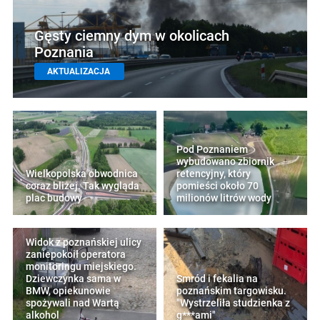
Gęsty ciemny dym w okolicach
Poznania
AKTUALIZACJA
Pod Poznaniem
wybudowano zbiornik
Wielkopolska obwodnica
retencyjny, który
coraz bliżej. Tak wygląda
pomieści około 70
plac budowy
milionów litrów wody
Widok z poznańskiej ulicy
zaniepokoił operatora
monitoringu miejskiego.
Dziewczynka sama w
Smród i fekalia na
BMW, opiekunowie
poznańskim targowisku.
spożywali nad Wartą
"Wystrzeliła studzienka z
alkohol
g***ami"