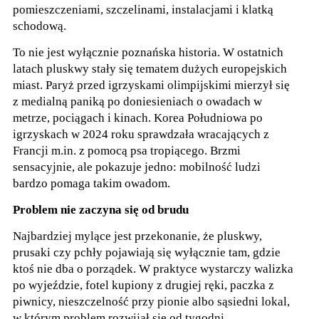
pomieszczeniami, szczelinami, instalacjami i klatką
schodową.
To nie jest wyłącznie poznańska historia. W ostatnich
latach pluskwy stały się tematem dużych europejskich
miast. Paryż przed igrzyskami olimpijskimi mierzył się
z medialną paniką po doniesieniach o owadach w
metrze, pociągach i kinach. Korea Południowa po
igrzyskach w 2024 roku sprawdzała wracających z
Francji m.in. z pomocą psa tropiącego. Brzmi
sensacyjnie, ale pokazuje jedno: mobilność ludzi
bardzo pomaga takim owadom.
Problem nie zaczyna się od brudu
Najbardziej mylące jest przekonanie, że pluskwy,
prusaki czy pchły pojawiają się wyłącznie tam, gdzie
ktoś nie dba o porządek. W praktyce wystarczy walizka
po wyjeździe, fotel kupiony z drugiej ręki, paczka z
piwnicy, nieszczelność przy pionie albo sąsiedni lokal,
w którym problem rozwijał się od tygodni.