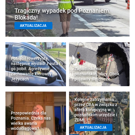
Tragiczny wypadek pod Poznaniem.
Blokada!
AKTUALIZACJA
Potrącił rowerzystę,
następnie wysiadł z auta i
go pobił. Agresywne
Zapadlisko na
zachowanie kierowcy na
poznańskiej ulicy. Obok
Jeżycach
pojawiły się znicze
Kolejne zatrzymania
przez CBA w związku z
aferą korupcyjną w
Przepowiednia dla
poznańskim urzędzie i
Poznania. Czeka nas
ZDM!
wielka awaria
AKTUALIZACJA
wodociągowa?