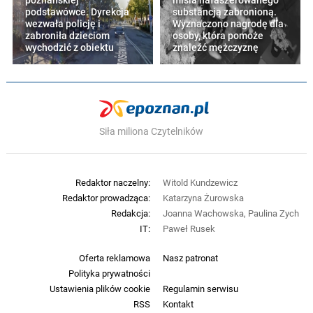
poznańskiej
misia nafaszerowanego
podstawówce. Dyrekcja
substancją zabronioną.
wezwała policję i
Wyznaczono nagrodę dla
zabroniła dzieciom
osoby, która pomoże
wychodzić z obiektu
znaleźć mężczyznę
Siła miliona Czytelników
Redaktor naczelny:
Witold Kundzewicz
Redaktor prowadząca:
Katarzyna Żurowska
Redakcja:
Joanna Wachowska, Paulina Zych
IT:
Paweł Rusek
Oferta reklamowa
Nasz patronat
Polityka prywatności
Ustawienia plików cookie
Regulamin serwisu
RSS
Kontakt