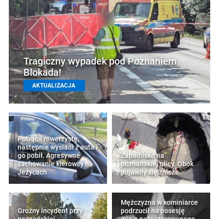
Tragiczny wypadek pod Poznaniem.
Blokada!
AKTUALIZACJA
Potrącił rowerzystę,
następnie wysiadł z auta i
go pobił. Agresywne
Zapadlisko na
zachowanie kierowcy na
poznańskiej ulicy. Obok
Jeżycach
pojawiły się znicze
Mężczyzna w kominiarce
Groźny incydent przy
podrzucił na posesję