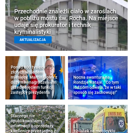
Przechodnie znaleźli ciało w zaroślach
w pobliżu mostu św. Rocha. Na miejsce
udaje się prokurator i technik
kryminalistyki
AKTUALIZACJA
Ponad 800 tysięcy
złotych w siedem
miesięcy. Marcin Gołek z
Nocna awantura na
dużym wynagrodzeniem
Rondzie Rataje. "Co tym
przed objęciem funkcji
ludziom odwala, że w taki
zastępcy prezydenta
sposób się zachowują!"
Dlaczego nie
opublikowaliśmy
informacji o sprzedaży
kamienicy przez jedną z
12-latek na motocyklu