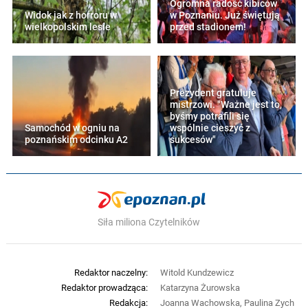
Ogromna radość kibiców
Widok jak z horroru w
w Poznaniu. Już świętują
wielkopolskim lesie
przed stadionem!
Prezydent gratuluje
mistrzowi. "Ważne jest to,
byśmy potrafili się
Samochód w ogniu na
wspólnie cieszyć z
poznańskim odcinku A2
sukcesów"
Siła miliona Czytelników
Redaktor naczelny:
Witold Kundzewicz
Redaktor prowadząca:
Katarzyna Żurowska
Redakcja:
Joanna Wachowska, Paulina Zych