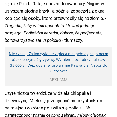
rejonie Ronda Rataje doszło do awantury. Najpierw
usłyszała głośne krzyki, a później zobaczyła z okna
kopiące się osoby, które przewróciły się na ziemię.
-
Tragedia, żeby w taki sposób traktować jednego
drugiego. Podjeżdża karetka, dobrze, że podjechała,
bo towarzystwo się uspokoiło -
tłumaczy.
Nie czekaj! Za korzystanie z pieca niespełniającego norm
możesz otrzymać grzywnę. Wymień piec i otrzymaj nawet
35 000 zł. Weź udział w programie Kawka Bis. Nabór do
30 czerwca.
REKLAMA
Czytelniczka twierdzi, że widziała chłopaka i
dziewczynę. Mieli się przepychać na przystanku, a
na miejscu wkrótce pojawiła się policja.
- W
ostateczności zostali osobno zabrani, młody chłopak