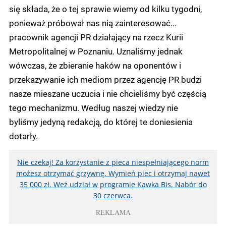
się składa, że o tej sprawie wiemy od kilku tygodni,
ponieważ próbował nas nią zainteresować...
pracownik agencji PR działający na rzecz Kurii
Metropolitalnej w Poznaniu. Uznaliśmy jednak
wówczas, że zbieranie haków na oponentów i
przekazywanie ich mediom przez agencję PR budzi
nasze mieszane uczucia i nie chcieliśmy być częścią
tego mechanizmu. Według naszej wiedzy nie
byliśmy jedyną redakcją, do której te doniesienia
dotarły.
Nie czekaj! Za korzystanie z pieca niespełniającego norm
możesz otrzymać grzywnę. Wymień piec i otrzymaj nawet
35 000 zł. Weź udział w programie Kawka Bis. Nabór do
30 czerwca.
REKLAMA