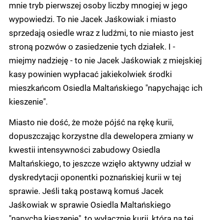
mnie tryb pierwszej osoby liczby mnogiej w jego
wypowiedzi. To nie Jacek Jaśkowiak i miasto
sprzedają osiedle wraz z ludźmi, to nie miasto jest
stroną pozwów o zasiedzenie tych działek. I -
miejmy nadzieję - to nie Jacek Jaśkowiak z miejskiej
kasy powinien wypłacać jakiekolwiek środki
mieszkańcom Osiedla Maltańskiego "napychając ich
kieszenie".
Miasto nie dość, że może pójść na rękę kurii,
dopuszczając korzystne dla dewelopera zmiany w
kwestii intensywności zabudowy Osiedla
Maltańskiego, to jeszcze wzięło aktywny udział w
dyskredytacji oponentki poznańskiej kurii w tej
sprawie. Jeśli taką postawą komuś Jacek
Jaśkowiak w sprawie Osiedla Maltańskiego
"napycha kieszenie", to wyłącznie kurii, która na tej