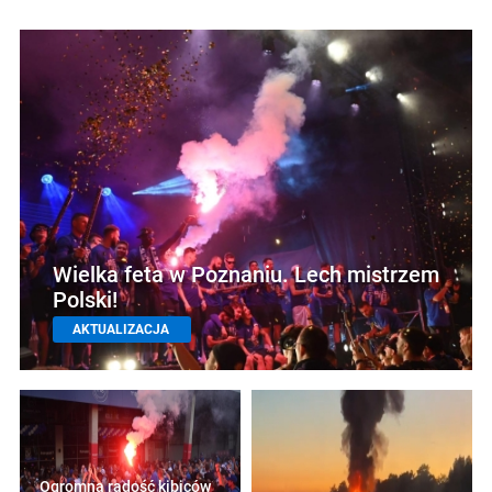
Wielka feta w Poznaniu. Lech mistrzem
Polski!
AKTUALIZACJA
Ogromna radość kibiców