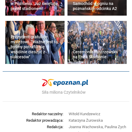
w Poznaniu. Już świętują
Samochód w ogniu na
przed stadionem!
poznańskim odcinku A2
Prezydent gratuluje
mistrzowi. "Ważne jest to,
byśmy potrafili się
wspólnie cieszyć z
Ceremonia mistrzowska
sukcesów"
na Enea Stadionie
Siła miliona Czytelników
Redaktor naczelny:
Witold Kundzewicz
Redaktor prowadząca:
Katarzyna Żurowska
Redakcja:
Joanna Wachowska, Paulina Zych