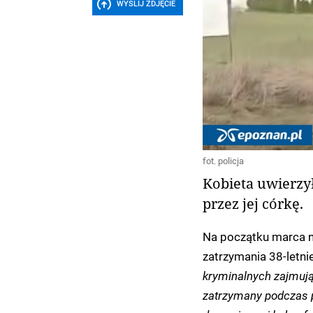
WYŚLIJ ZDJĘCIE
fot. policja
Kobieta uwierz
przez jej córkę.
Na początku marca n
zatrzymania 38-letn
kryminalnych zajmują
zatrzymany podczas 