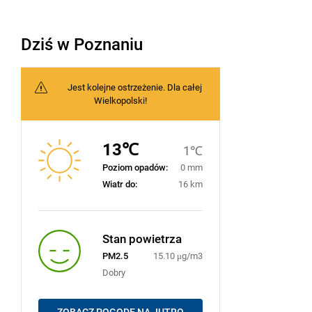
Dziś w Poznaniu
Jest kolejne ostrzeżenie. Dla całej
Wielkopolski!
13℃
1℃
Poziom opadów:
0 mm
Wiatr do:
16 km
Stan powietrza
PM2.5
15.10 μg/m3
Dobry