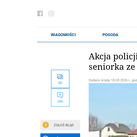
Akcja polic
seniorka z
Dodano
środa, 18.03.2026 r., go
(2)
(38)
ZGŁOŚ BŁĄD