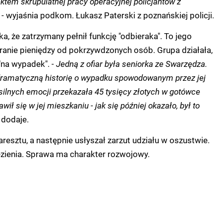
ktem skrupulatnej pracy operacyjnej policjantów z
 -
wyjaśnia podkom. Łukasz Paterski z poznańskiej policji.
ika, że zatrzymany pełnił funkcję "odbieraka". To jego
ranie pieniędzy od pokrzywdzonych osób. Grupa działała,
"na wypadek".
- Jedną z ofiar była seniorka ze Swarzędza.
dramatyczną historię o wypadku spowodowanym przez jej
ilnych emocji przekazała 45 tysięcy złotych w gotówce
wił się w jej mieszkaniu - jak się później okazało, był to
-
dodaje.
aresztu, a następnie usłyszał zarzut udziału w oszustwie.
ęzienia. Sprawa ma charakter rozwojowy.