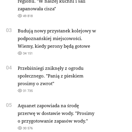
regionu. "W naszej kuchni i sali
zapanowała cisza"
49 818
03
Budują nowy przystanek kolejowy w
podpoznańskiej miejscowości.
Wiemy, kiedy perony będą gotowe
34 151
04
Przebiśniegi zniknęły z ogrodu
społecznego. "Panią z pieskiem
prosimy o zwrot"
31 735
05
Aquanet zapowiada na środę
przerwę w dostawie wody. "Prosimy
o przygotowanie zapasów wody."
30 576