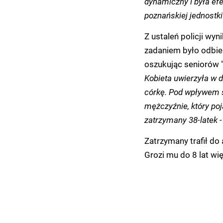
dynamiczny i była efe
poznańskiej jednostki
Z ustaleń policji wyn
zadaniem było odbie
oszukując seniorów 
Kobieta uwierzyła w 
córkę. Pod wpływem s
mężczyźnie, który poja
zatrzymany 38-latek 
Zatrzymany trafił do 
Grozi mu do 8 lat wi