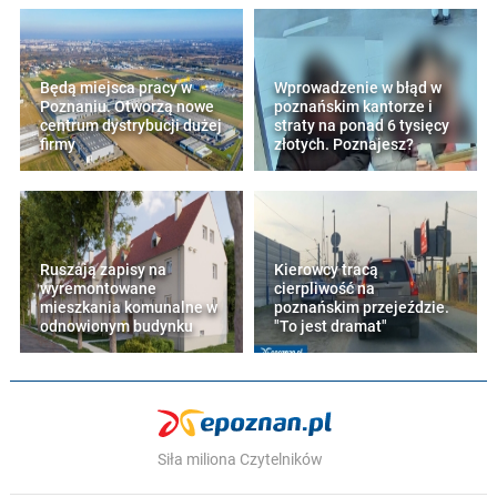
Będą miejsca pracy w
Wprowadzenie w błąd w
Poznaniu. Otworzą nowe
poznańskim kantorze i
centrum dystrybucji dużej
straty na ponad 6 tysięcy
firmy
złotych. Poznajesz?
Ruszają zapisy na
Kierowcy tracą
wyremontowane
cierpliwość na
mieszkania komunalne w
poznańskim przejeździe.
odnowionym budynku
"To jest dramat"
Siła miliona Czytelników