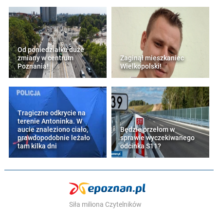
Od poniedziałku duże
zmiany w centrum
Zaginął mieszkaniec
Poznania!
Wielkopolski!
Tragiczne odkrycie na
terenie Antoninka. W
aucie znaleziono ciało,
Będzie przełom w
prawdopodobnie leżało
sprawie wyczekiwanego
tam kilka dni
odcinka S11?
Siła miliona Czytelników