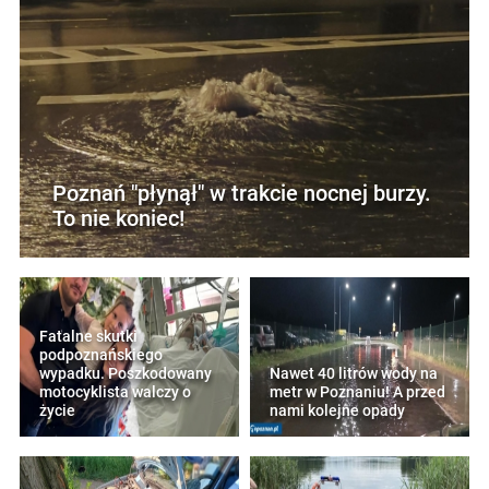
Poznań "płynął" w trakcie nocnej burzy.
To nie koniec!
Fatalne skutki
podpoznańskiego
wypadku. Poszkodowany
Nawet 40 litrów wody na
motocyklista walczy o
metr w Poznaniu! A przed
życie
nami kolejne opady