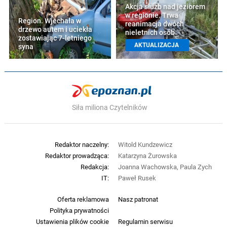
Akcja służb nad jeziorem
w regionie. Trwa
Region. Wjechała w
reanimacja dwóch
drzewo autem i uciekła
nieletnich osób
zostawiając 7-letniego
AKTUALIZACJA
syna
Siła miliona Czytelników
Redaktor naczelny:
Witold Kundzewicz
Redaktor prowadząca:
Katarzyna Żurowska
Redakcja:
Joanna Wachowska, Paula Zych
IT:
Paweł Rusek
Oferta reklamowa
Nasz patronat
Polityka prywatności
Ustawienia plików cookie
Regulamin serwisu