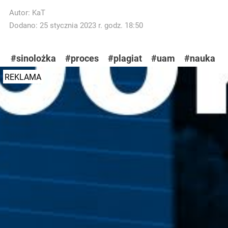
Autor:
KaT
Dodano: 25 stycznia 2023 r. godz. 18:50
#sinolożka
#proces
#plagiat
#uam
#nauka
REKLAMA