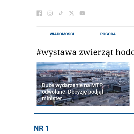
#wystawa zwierząt hod
Duże wydarzenie na MTP
odwołane. Decyzję podjął
minister
NR 1