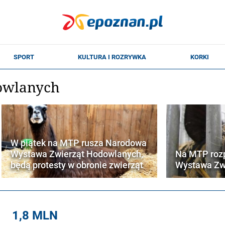
owlanych
W piątek na MTP rusza Narodowa
Wystawa Zwierząt Hodowlanych,
Na MTP rozp
będą protesty w obronie zwierząt
Wystawa Zw
1,8 MLN