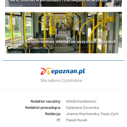
MPK: internet w autobusach i tramwajach od września
Poznań: bezprzewodowy internet we wszystkich pojazdach
MPK
Siła miliona Czytelników
Redaktor naczelny:
Witold Kundzewicz
Redaktor prowadząca:
Katarzyna Żurowska
Redakcja:
Joanna Wachowska, Paula Zych
IT:
Paweł Rusek