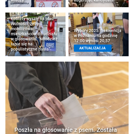
władzy"
sugerując kandydata
Kobiety wyszły na plac
Wolności, żeby
mobilizować
Wybory 2025: frekwencja
mieszkańców do udziału
w Poznaniu na godzinę
w głosowaniu. "Młodzież
12:00 wynosi 20,57
łapie się na
AKTUALIZACJA
populistyczne hasła"
Poszła na głosowanie z psem. Została