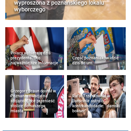
wyproszona z poznańskiego lokalu
wyborczego
Polacy wybierają dziś
prezydenta. Oto
Część poznaniaków idzie
najważniejsze informacje
dziś do urn
Grzegorz Braun dostał w
Poznaniu owacje na
Rafał Trzaskowski w
stojąco. Chce przenieść
Jarocinie ostro o
stolicę do naszego
kontrkandydacie: "damski
miasta
bokser"