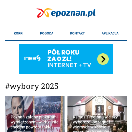
#wybory 2025
Poznań zalany plakatami
Ksiądz z regionu w ciszy
wymierzonymi w PiS. "Nie
wyborczej pożegnał
chcemy powrotu takiej
wiernych w kościele