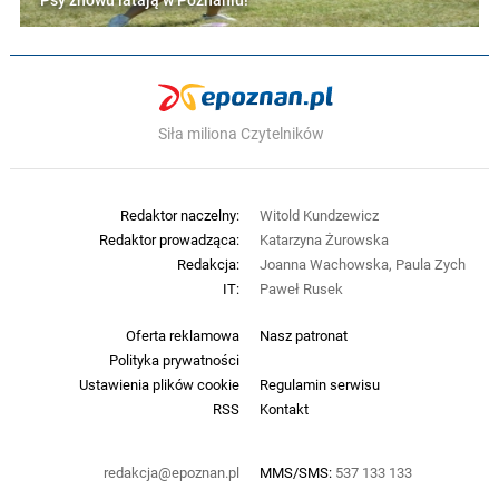
Psy znowu latają w Poznaniu!
Siła miliona Czytelników
Redaktor naczelny:
Witold Kundzewicz
Redaktor prowadząca:
Katarzyna Żurowska
Redakcja:
Joanna Wachowska, Paula Zych
IT:
Paweł Rusek
Oferta reklamowa
Nasz patronat
Polityka prywatności
Ustawienia plików cookie
Regulamin serwisu
RSS
Kontakt
redakcja@epoznan.pl
MMS/SMS:
537 133 133