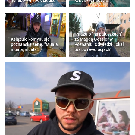
'schabowym od dziadka'
kebaby w mieście
Książulo "na paluszkach"
Książulo kontynuuje
za Magdą Gessler w
poznańską serię. "Muala,
Poznaniu. Odwiedził lokal
muala, muala"
tuż po rewolucjach