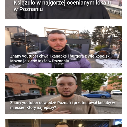
Książulo w najgorzej ocenianym lokalu
w Poznaniu
Znany youtuber chwali kanapkę i burgera z Wielkopolski.
Można je zjeść także w Poznaniu
Znany youtuber odwiedził Poznań i przetestował kebaby w
mieście. Który najlepszy?