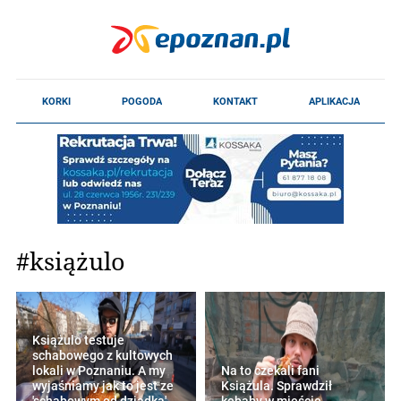
#książulo
Książulo testuje
schabowego z kultowych
lokali w Poznaniu. A my
Na to czekali fani
wyjaśniamy jak to jest ze
Książula. Sprawdził