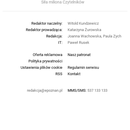
Siła miliona Czytelników
Redaktor naczelny:
Witold Kundzewicz
Redaktor prowadząca:
Katarzyna Żurowska
Redakcja:
Joanna Wachowska, Paula Zych
IT:
Paweł Rusek
Oferta reklamowa
Nasz patronat
Polityka prywatności
Ustawienia plików cookie
Regulamin serwisu
RSS
Kontakt
redakcja@epoznan.pl
MMS/SMS:
537 133 133