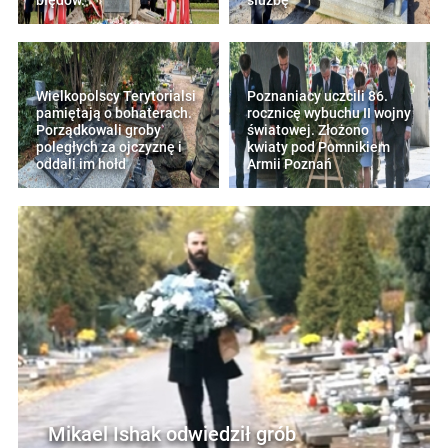
błędów."
służbę
Wielkopolscy Terytorialsi
Poznaniacy uczcili 86.
pamiętają o bohaterach.
rocznicę wybuchu II wojny
Porządkowali groby
światowej. Złożono
poległych za ojczyznę i
kwiaty pod Pomnikiem
oddali im hołd
Armii Poznań
Mikael Ishak odwiedził grób