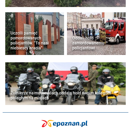
Uczcili pamięć
pomordowanych
Oddali hołd
policjantów. "To nasi
zamordowanemu
niebiescy bracia"
policjantowi
Żołnierze na motocyklach oddają hołd swoim kolegom
poległym na misjach