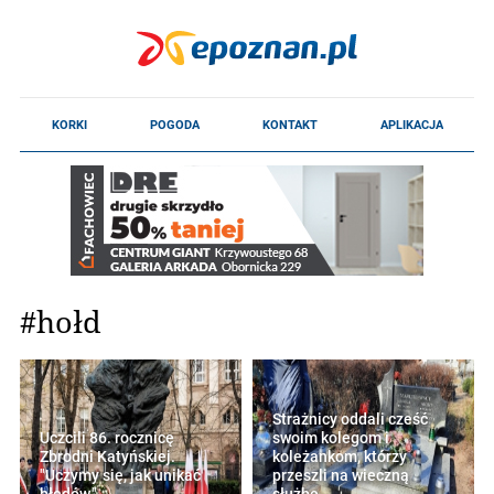
#hołd
Strażnicy oddali cześć
Uczcili 86. rocznicę
swoim kolegom i
Zbrodni Katyńskiej.
koleżankom, którzy
"Uczymy się, jak unikać
przeszli na wieczną