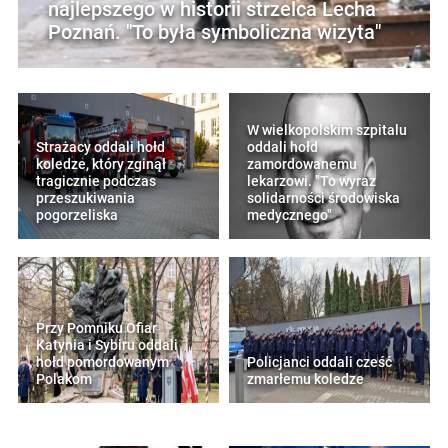
najlepszego w historii strzelca Lecha
Poznań. "To była symboliczna wizyta"
W wielkopolskim szpitalu
Strażacy oddali hołd
oddali hołd
koledze, który zginął
zamordowanemu
tragicznie podczas
lekarzowi. "To wyraz
przeszukiwania
solidarności środowiska
pogorzeliska
medycznego"
Przy Pomniku Ofiar
Katynia i Sybiru oddali
hołd pomordowanym
Policjanci oddali cześć
Polakom
zmarłemu koledze