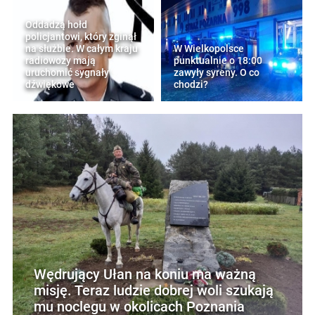
Oddadzą hołd
policjantowi, który zginął
na służbie. W całym kraju
W Wielkopolsce
radiowozy mają
punktualnie o 18:00
uruchomić sygnały
zawyły syreny. O co
dźwiękowe
chodzi?
Wędrujący Ułan na koniu ma ważną
misję. Teraz ludzie dobrej woli szukają
mu noclegu w okolicach Poznania