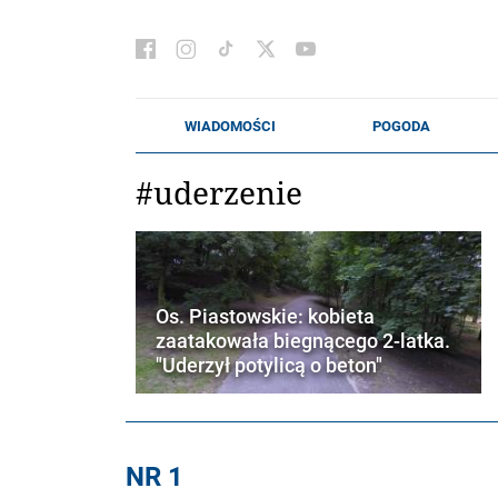
#uderzenie
Os. Piastowskie: kobieta
zaatakowała biegnącego 2-latka.
"Uderzył potylicą o beton"
NR 1