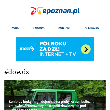
#dowóz
Seniorzy będą mogli dojechać na groby za symboliczną
złotówkę. "Pracownicy nekropolii dowiozą ich pod