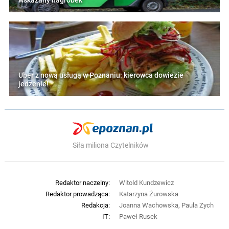
wskazany nagrobek"
Uber z nową usługą w Poznaniu: kierowca dowiezie
jedzenie!
Siła miliona Czytelników
Redaktor naczelny:
Witold Kundzewicz
Redaktor prowadząca:
Katarzyna Żurowska
Redakcja:
Joanna Wachowska, Paula Zych
IT:
Paweł Rusek