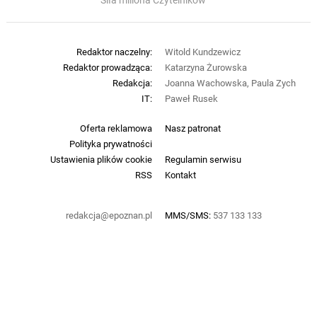
Siła miliona Czytelników
Redaktor naczelny:
Witold Kundzewicz
Redaktor prowadząca:
Katarzyna Żurowska
Redakcja:
Joanna Wachowska, Paula Zych
IT:
Paweł Rusek
Oferta reklamowa
Nasz patronat
Polityka prywatności
Ustawienia plików cookie
Regulamin serwisu
RSS
Kontakt
redakcja@epoznan.pl
MMS/SMS:
537 133 133