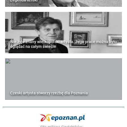
Legenda sztuki"
Nie żyje znany wielkopolski artysta. Jego prace można było
oglądać na całym świecie
Czeski artysta stworzy rzeźbę dla Poznania