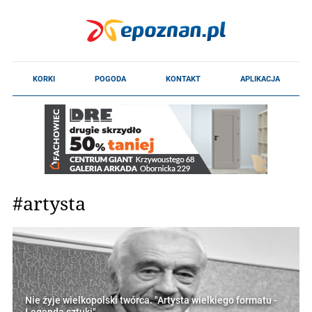
#artysta
Nie żyje wielkopolski twórca. "Artysta wielkiego formatu -