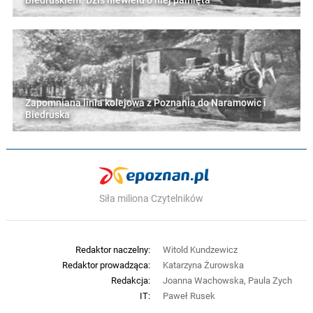
Biedruskiem. Dziś niewielu o niej pamięta
Zapomniana linia kolejowa z Poznania do Naramowic i
Biedruska
Siła miliona Czytelników
Redaktor naczelny:
Witold Kundzewicz
Redaktor prowadząca:
Katarzyna Żurowska
Redakcja:
Joanna Wachowska, Paula Zych
IT:
Paweł Rusek