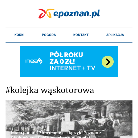
#kolejka wąskotorowa
Miała ponad 17 km długości i łączyła Poznań z