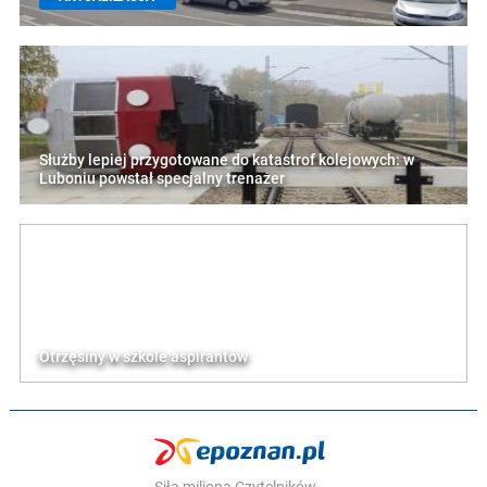
Służby lepiej przygotowane do katastrof kolejowych: w
Luboniu powstał specjalny trenażer
Otrzęsiny w szkole aspirantów