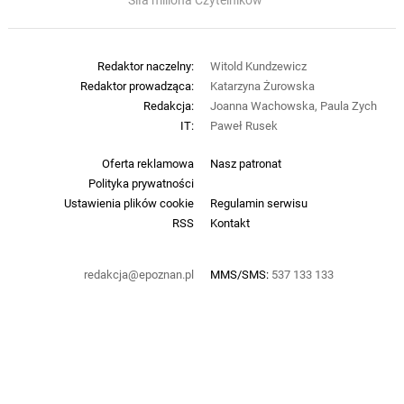
Siła miliona Czytelników
Redaktor naczelny:
Witold Kundzewicz
Redaktor prowadząca:
Katarzyna Żurowska
Redakcja:
Joanna Wachowska, Paula Zych
IT:
Paweł Rusek
Oferta reklamowa
Nasz patronat
Polityka prywatności
Ustawienia plików cookie
Regulamin serwisu
RSS
Kontakt
redakcja@epoznan.pl
MMS/SMS:
537 133 133