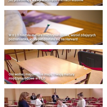
już przebierają w zagranicznych ofertach studiów
W II LO ruszyła matura międzynarodowa, wśród zdających
poznanianka, która już dostała się na Harvard
Oni wolnej majówki nie mają: trwają matury
międzynarodowe w II LO