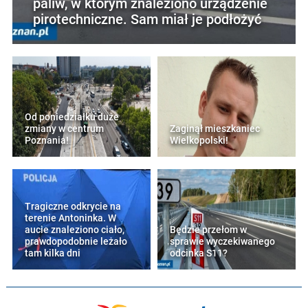
paliw, w którym znaleziono urządzenie
pirotechniczne. Sam miał je podłożyć
Od poniedziałku duże
zmiany w centrum
Zaginął mieszkaniec
Poznania!
Wielkopolski!
Tragiczne odkrycie na
terenie Antoninka. W
aucie znaleziono ciało,
Będzie przełom w
prawdopodobnie leżało
sprawie wyczekiwanego
tam kilka dni
odcinka S11?