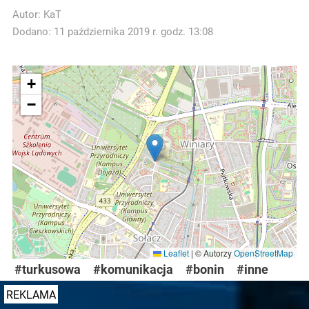
Autor:
KaT
Dodano: 11 października 2019 r. godz. 13:08
+
−
Leaflet
|
© Autorzy
OpenStreetMap
#turkusowa
#komunikacja
#bonin
#inne
REKLAMA