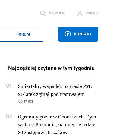
Wyszukaj
Zaloguj
KONTAKT
Najczęściej czytane w tym tygodniu
01
Śmiertelny wypadek na trasie PST.
91-latek zginął pod tramwajem
57 578
02
Ogromny pożar w Obornikach. Dym
widać z Poznania, na miejsce jedzie
30 zastępów strażaków