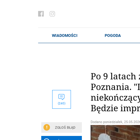
Po 9 latach
Poznania. "
niekończący
(240)
Będzie imp
Dodano
poniedziałek, 25.05.2026
ZGŁOŚ BŁĄD