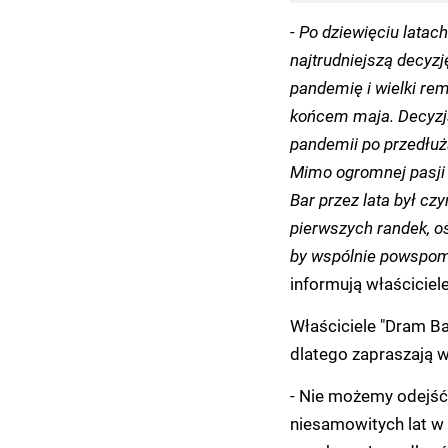
-
Po dziewięciu latach
najtrudniejszą decyzj
pandemię i wielki rem
końcem maja.
Decyzja
pandemii po przedłuża
Mimo ogromnej pasji 
Bar przez lata był czy
pierwszych randek, oś
by wspólnie powspomi
informują właściciele
Właściciele "Dram Ba
dlatego zapraszają w
- Nie możemy odejść
niesamowitych lat w