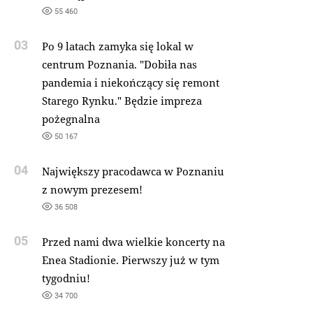
55 460
03
Po 9 latach zamyka się lokal w
centrum Poznania. "Dobiła nas
pandemia i niekończący się remont
Starego Rynku." Będzie impreza
pożegnalna
50 167
04
Największy pracodawca w Poznaniu
z nowym prezesem!
36 508
05
Przed nami dwa wielkie koncerty na
Enea Stadionie. Pierwszy już w tym
tygodniu!
34 700