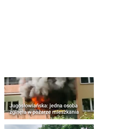
Jugosłowiańska: jedna osoba
zginęła w pożarze mieszkania