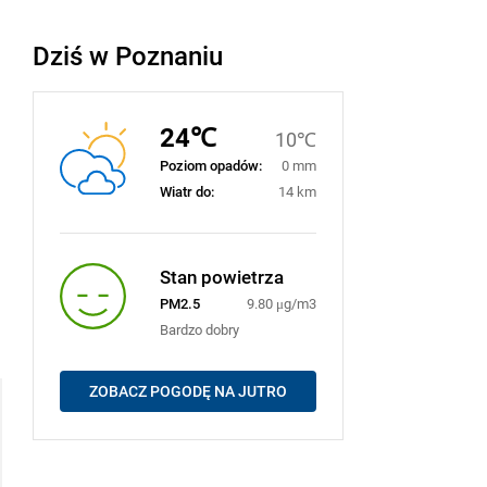
Dziś w Poznaniu
24℃
10℃
Poziom opadów:
0 mm
Wiatr do:
14 km
Stan powietrza
PM2.5
9.80 μg/m3
Bardzo dobry
ZOBACZ POGODĘ NA JUTRO