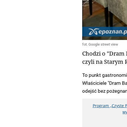
fot. Google street view
Chodzi o "Dram 
czyli na Starym 
To punkt gastronomic
Właściciele "Dram Ba
odejść bez pożegnan
Program ,,Czyste 
wy