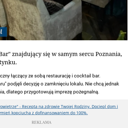
Bar" znajdujący się w samym sercu Poznania,
Rynku.
zny łączący ze sobą restaurację i cocktail bar.
ru" podjęli decyzję o zamknięciu lokalu. Nie chcą jednak
ia, dlatego przygotowują imprezę pożegnalną.
Powietrze" - Recepta na zdrowie Twojej Rodziny. Dociepl dom i
mień kopciucha z dofinansowaniem do 100%.
REKLAMA