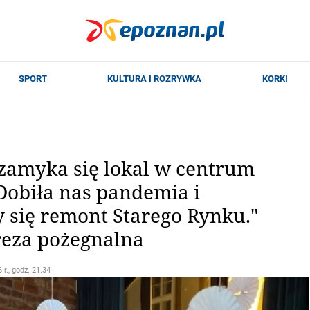
 zamyka się lokal w centrum
Dobiła nas pandemia i
 się remont Starego Rynku."
reza pożegnalna
 r., godz. 21.34