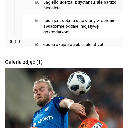
86
Jagiełło uderzał z dystansu, ale bardzo
niecelnie
85
Lech jest dobrze ustawiony w obronie i
świadomie oddaje inicjatywę
gospodarzom
00:00
82
Ładna akcja Zagłębia, ale strzał
Tuszyńskiego z 17. metra okazał się
bardzo niecelny
Galeria zdjęć (1)
81
Zmiana w Zagłębiu: Tuszyński za
Starzyńskiego
80
Nieudane dośrodkowanie
Czerwińskiego, piłka dla Kolejorza
79
Zmiana w Lechu: Chobłenko za
Gytkjaera
78
Było gorąco pod bramką Lecha, piłka