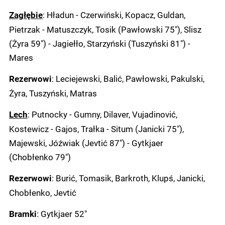
: Hładun - Czerwiński, Kopacz, Guldan,
Zagłębie
Pietrzak - Matuszczyk, Tosik (Pawłowski 75"), Slisz
(Żyra 59") - Jagiełło, Starzyński (Tuszyński 81") -
Mares
: Leciejewski, Balić, Pawłowski, Pakulski,
Rezerwowi
Żyra, Tuszyński, Matras
: Putnocky - Gumny, Dilaver, Vujadinović,
Lech
Kostewicz - Gajos, Trałka - Situm (Janicki 75"),
Majewski, Jóźwiak (Jevtić 87") - Gytkjaer
(Chobłenko 79")
: Burić, Tomasik, Barkroth, Klupś, Janicki,
Rezerwowi
Chobłenko, Jevtić
: Gytkjaer 52"
Bramki