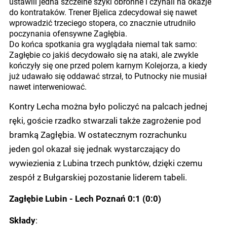
ustawili jedna szczelne szyki obronne i czyhali na okazje
do kontrataków. Trener Bjelica zdecydował się nawet
wprowadzić trzeciego stopera, co znacznie utrudniło
poczynania ofensywne Zagłębia.
Do końca spotkania gra wyglądała niemal tak samo:
Zagłębie co jakiś decydowało się na ataki, ale zwykle
kończyły się one przed polem karnym Kolejorza, a kiedy
już udawało się oddawać strzał, to Putnocky nie musiał
nawet interweniować.
Kontry Lecha można było policzyć na palcach jednej
ręki, goście rzadko stwarzali także zagrożenie pod
bramką Zagłębia. W ostatecznym rozrachunku
jeden gol okazał się jednak wystarczający do
wywiezienia z Lubina trzech punktów, dzięki czemu
zespół z Bułgarskiej pozostanie liderem tabeli.
Zagłębie Lubin - Lech Poznań 0:1 (0:0)
:
Składy