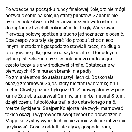
Po wpadce na początku rundy finałowej Kolejorz nie mógł
pozwolić sobie na kolejną stratę punktów. Zadanie nie
było jednak łatwe, bo Miedziowi prezentowali ostatnio
dobrą formę i zdołali pokonać m.in. Legię Warszawa.
Pierwszą połowę spotkania trudno jednoznacznie ocenić.
Oba zespoły starały się grać "do przodu", choć nieco
innymi metodami: gospodarze stawiali raczej na długie
rozgrywanie piłki, goście na szybkie ataki. Dogodnych
sytuacji strzeleckich było jednak bardzo mało, a gra
często toczyła się w środkowej strefie. Ostatecznie w
pierwszych 45 minutach bramki nie padły.
Po zmianie stron do ataku ruszyli lechici. Doskonałą
okazję zmarnował Gajos, który nie trafił w bramkę z 11.
metra. Chwilę później było już 0:1. Z prawej strony w pole
karne Zagłębia zagrywał Gumny, tam piłkę musnął Situm,
dzięki czemu futbolówka trafiła do ustawionego na 5.
metrze Gytkjaera. Snajper Kolejorza nie zwykł marnować
takich okazji i wyprowadził swój zespół na prowadzenie.
Mając korzystny wynik lechici nie zamierzali niepotrzebnie
ryzykować. Goście oddali inicjatywę gospodarzom,