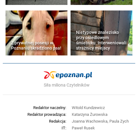
prowadzi atak pozycyjny
48
Gajos! Po podaniu Majewskiego Gajos
mocno uderzał z 11. metra, ale nie trafił
w bramkę
Nietypowe znalezisko
przy osiedlowym
Z prywatnej posesji w
śmietniku. Interweniowali
47
Kostewicz zagrywał w pole karne
Poznaniu skradziono psa!
strażnicy miejscy
Zagłębia z rzutu rożnego, ale dobrze
interweniowała obrona gospodarzy
46
Rozpoczęła się druga połowa
spotkania. Oba zespoły bez zmian
Siła miliona Czytelników
45
Koniec pierwszej połowy spotkania.
Zagłębie Lubin - Lech Poznań 0:0
Redaktor naczelny:
Witold Kundzewicz
45
Pierwsza połowa przedłużona o minutę
Redaktor prowadząca:
Katarzyna Żurowska
Redakcja:
Joanna Wachowska, Paula Zych
45
Uderzenie Maresa z 16. metra, rykoszet,
IT:
Paweł Rusek
ale Putnocky złapał piłkę