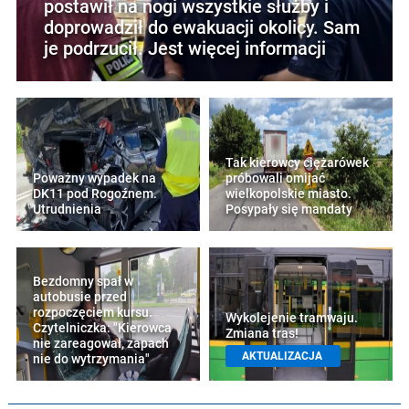
postawił na nogi wszystkie służby i
doprowadził do ewakuacji okolicy. Sam
je podrzucił. Jest więcej informacji
Tak kierowcy ciężarówek
Poważny wypadek na
próbowali omijać
DK11 pod Rogoźnem.
wielkopolskie miasto.
Utrudnienia
Posypały się mandaty
Bezdomny spał w
autobusie przed
rozpoczęciem kursu.
Wykolejenie tramwaju.
Czytelniczka: "Kierowca
Zmiana tras!
nie zareagował, zapach
AKTUALIZACJA
nie do wytrzymania"