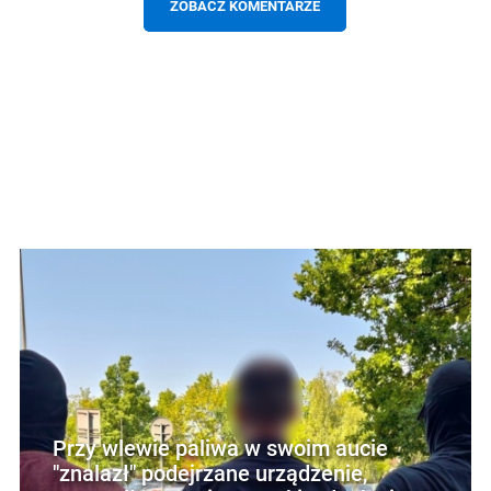
ZOBACZ KOMENTARZE
Przy wlewie paliwa w swoim aucie
"znalazł" podejrzane urządzenie,