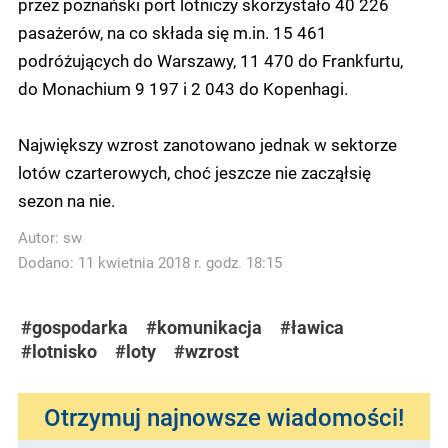
przez poznański port lotniczy skorzystało 40 226
pasażerów, na co składa się m.in. 15 461
podróżujących do Warszawy, 11 470 do Frankfurtu,
do Monachium 9 197 i 2 043 do Kopenhagi.
Największy wzrost zanotowano jednak w sektorze
lotów czarterowych, choć jeszcze nie zacząłsię
sezon na nie.
Autor:
sw
Dodano: 11 kwietnia 2018 r. godz. 18:15
#gospodarka
#komunikacja
#ławica
#lotnisko
#loty
#wzrost
Otrzymuj najnowsze wiadomości!