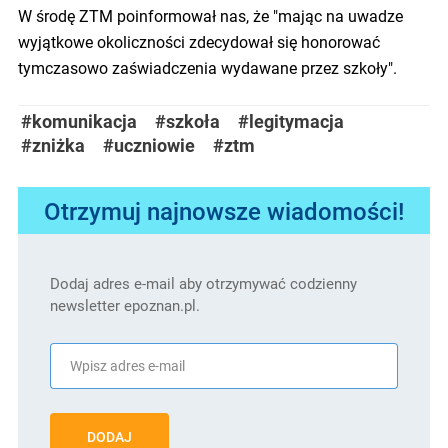
W środę ZTM poinformował nas, że "mając na uwadze
wyjątkowe okoliczności zdecydował się honorować
tymczasowo zaświadczenia wydawane przez szkoły".
#komunikacja
#szkoła
#legitymacja
#zniżka
#uczniowie
#ztm
Otrzymuj najnowsze wiadomości!
Dodaj adres e-mail aby otrzymywać codzienny
newsletter epoznan.pl.
DODAJ