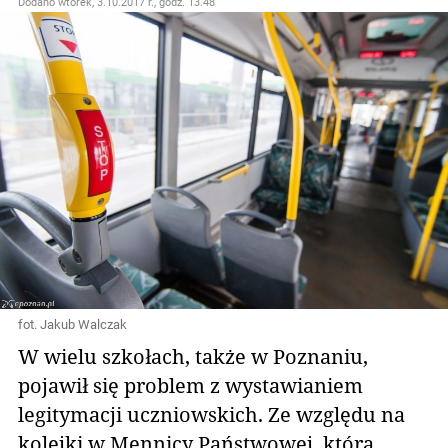
Dodano
wtorek, 3.10.2017 r., godz. 13.48
fot. Jakub Walczak
W wielu szkołach, także w Poznaniu,
pojawił się problem z wystawianiem
legitymacji uczniowskich. Ze względu na
kolejki w Mennicy Państwowej, która