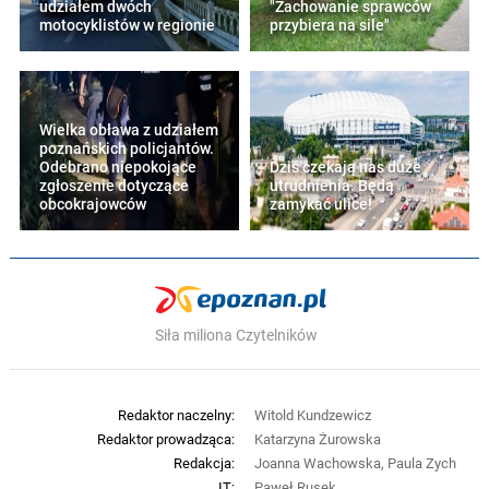
udziałem dwóch
"Zachowanie sprawców
motocyklistów w regionie
przybiera na sile"
Wielka obława z udziałem
poznańskich policjantów.
Odebrano niepokojące
Dziś czekają nas duże
zgłoszenie dotyczące
utrudnienia. Będą
obcokrajowców
zamykać ulice!
Siła miliona Czytelników
Redaktor naczelny:
Witold Kundzewicz
Redaktor prowadząca:
Katarzyna Żurowska
Redakcja:
Joanna Wachowska, Paula Zych
IT:
Paweł Rusek